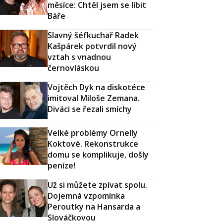
měsíce: Chtěl jsem se líbit
Báře
Slavný šéfkuchař Radek
Kašpárek potvrdil nový
vztah s vnadnou
černovláskou
Vojtěch Dyk na diskotéce
imitoval Miloše Zemana.
Diváci se řezali smíchy
Velké problémy Ornelly
Koktové. Rekonstrukce
domu se komplikuje, došly
peníze!
Už si můžete zpívat spolu.
Dojemná vzpomínka
Peroutky na Hansarda a
Slováčkovou