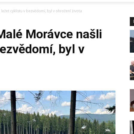
ležet cyklistu v bezvědomí, byl v ohrožení života
Malé Morávce našli
bezvědomí, byl v