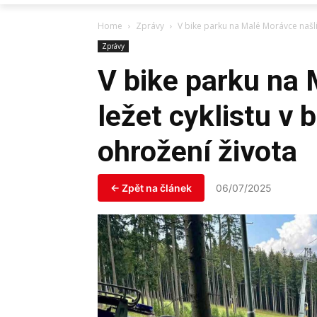
Home
Zprávy
V bike parku na Malé Morávce našli 
Zprávy
V bike parku na 
ležet cyklistu v 
ohrožení života
← Zpět na článek
06/07/2025