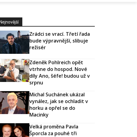
Nejnovější
Zrádci se vrací. Třetí řada
bude výpravnější, slibuje
režisér
Zdeněk Pohlreich opět
vtrhne do hospod. Nové
díly Ano, šéfe! budou už v
srpnu
Michal Suchánek ukázal
vynález, jak se ochladit v
horku a opřel se do
Macinky
Velká proměna Pavla
Šporcla za pouhé tři