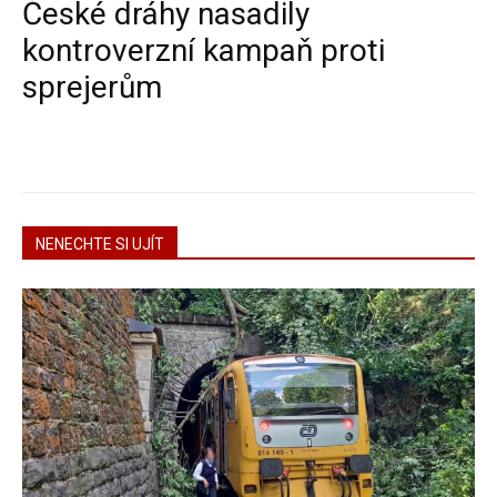
České dráhy nasadily
kontroverzní kampaň proti
sprejerům
NENECHTE SI UJÍT