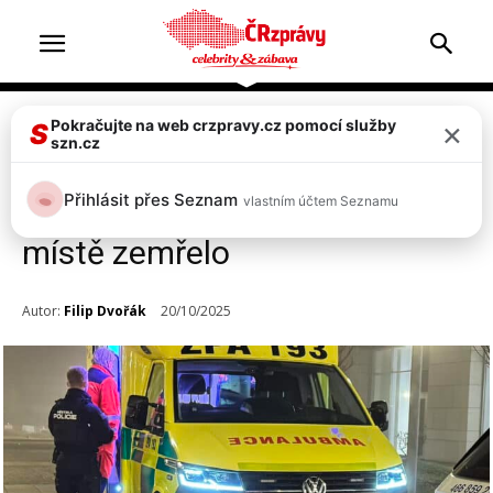
×
Pokračujte na web crzpravy.cz pomocí služby
Zprávy
S
szn.cz
Tragédie v Českém Brodě!
Přihlásit přes Seznam
vlastním účtem Seznamu
Vlak srazil dítě u nádraží, na
místě zemřelo
Autor:
Filip Dvořák
20/10/2025