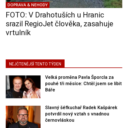
DOPRAVA & NEHODY
FOTO: V Drahotuších u Hranic
srazil RegioJet člověka, zasahuje
vrtulník
NEJČTENĚJŠÍ TENTO TÝDEN
Velká proměna Pavla Šporcla za
pouhé tři měsíce: Chtěl jsem se líbit
Báře
Slavný šéfkuchař Radek Kašpárek
potvrdil nový vztah s vnadnou
černovláskou