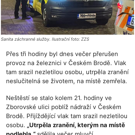
Sanita záchranné služby. Ilustrační foto: ZZS
Přes tři hodiny byl dnes večer přerušen
provoz na železnici v Českém Brodě. Vlak
tam srazil nezletilou osobu, utrpěla zranění
neslučitelná se životem, na místě zemřela.
Neštěstí se stalo kolem 21. hodiny ve
Zborovské ulici poblíž nádraží v Českém
Brodě. Přijíždějící vlak tam srazil nezletilou
osobu.
„Utrpěla zranění, kterým na místě
podlehla,“
sdělila večer mluvčí