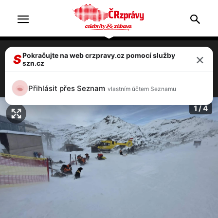
×
Pokračujte na web crzpravy.cz pomocí služby
Tragédie v Alpách: Lavina zabila 12letého
S
szn.cz
českého chlapce
4 / 4
Přihlásit přes Seznam
vlastním účtem Seznamu
1 / 4