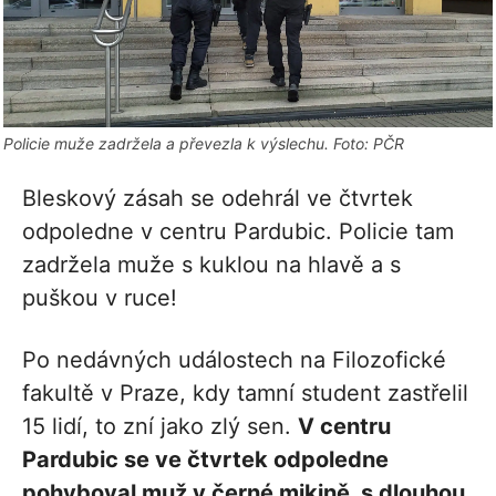
Policie muže zadržela a převezla k výslechu. Foto: PČR
Bleskový zásah se odehrál ve čtvrtek
odpoledne v centru Pardubic. Policie tam
zadržela muže s kuklou na hlavě a s
puškou v ruce!
Po nedávných událostech na Filozofické
fakultě v Praze, kdy tamní student zastřelil
15 lidí, to zní jako zlý sen.
V centru
Pardubic se ve čtvrtek odpoledne
pohyboval muž v černé mikině, s dlouhou