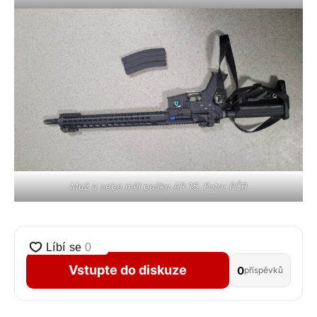
Muž u sebe měl pušku AR 15. Foto: PČR
Vstupte do diskuze
0
příspěvků