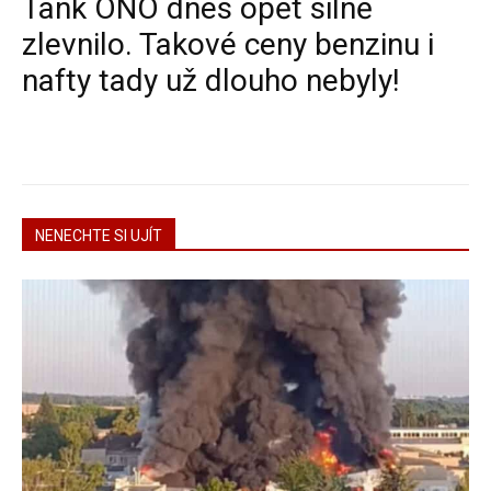
Tank ONO dnes opět silně
zlevnilo. Takové ceny benzinu i
nafty tady už dlouho nebyly!
NENECHTE SI UJÍT