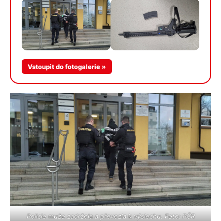
Vstoupit do fotogalerie »
Policie muže zadržela a převezla k výslechu. Foto: PČR