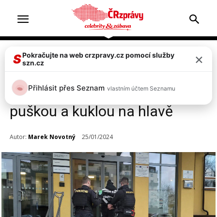
×
Pokračujte na web crzpravy.cz pomocí služby
Top 2
Zprávy
S
szn.cz
Video: Policie v centru
Přihlásit přes Seznam
vlastním účtem Seznamu
Pardubic zadržela muže s
puškou a kuklou na hlavě
Autor:
Marek Novotný
25/01/2024