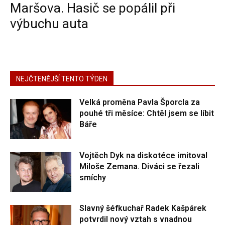
Maršova. Hasič se popálil při
výbuchu auta
NEJČTENĚJŠÍ TENTO TÝDEN
Velká proměna Pavla Šporcla za
pouhé tři měsíce: Chtěl jsem se líbit
Báře
Vojtěch Dyk na diskotéce imitoval
Miloše Zemana. Diváci se řezali
smíchy
Slavný šéfkuchař Radek Kašpárek
potvrdil nový vztah s vnadnou