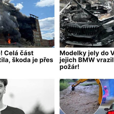
! Celá část
Modelky jely do 
ila, škoda je přes
jejich BMW vrazil
požár!