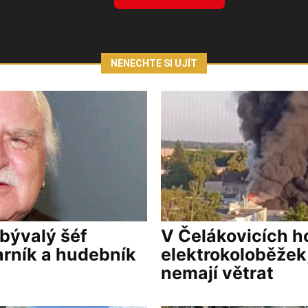
NENECHTE SI UJÍT
 bývalý šéf
V Čelákovicích ho
arník a hudebník
elektrokoloběžek,
nemají větrat