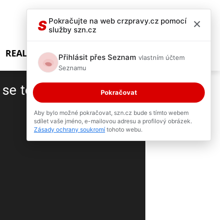
×
Pokračujte na web crzpravy.cz pomocí
S
služby szn.cz
REALITY SHOW
Přihlásit přes Seznam
vlastním účtem
Seznamu
 se topit
Pokračovat
2 / 3
Aby bylo možné pokračovat, szn.cz bude s tímto webem
sdílet vaše jméno, e-mailovou adresu a profilový obrázek.
Zásady ochrany soukromí
tohoto webu.