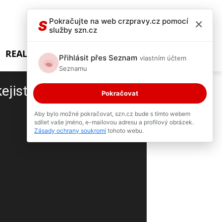
×
Pokračujte na web crzpravy.cz pomocí
S
služby szn.cz
REALITY SHOW
Přihlásit přes Seznam
vlastním účtem
Seznamu
kejista Třince Tomáš
Pokračovat
Aby bylo možné pokračovat, szn.cz bude s tímto webem
sdílet vaše jméno, e-mailovou adresu a profilový obrázek.
2 / 2
Zásady ochrany soukromí
tohoto webu.