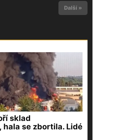
Další »
ří sklad
 hala se zbortila. Lidé