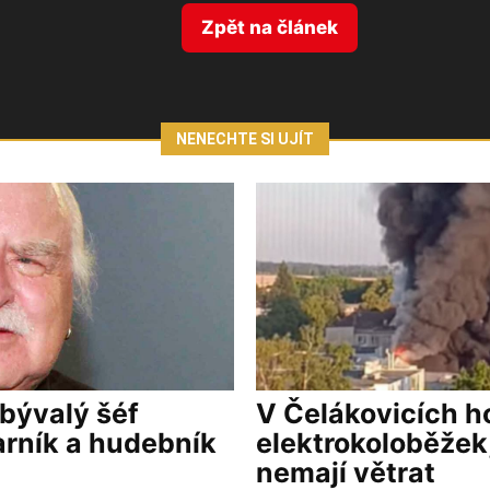
Zpět na článek
NENECHTE SI UJÍT
 bývalý šéf
V Čelákovicích ho
arník a hudebník
elektrokoloběžek,
nemají větrat