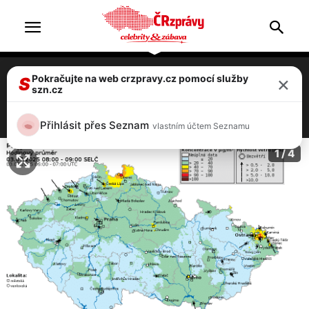
×
Pokračujte na web crzpravy.cz pomocí služby
Kouř z obřího požáru v Německu je cítit až
S
szn.cz
v Čechách, vystrašení lidé volají hasiče
3 / 4
Přihlásit přes Seznam
vlastním účtem Seznamu
1 / 4