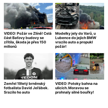
VIDEO: Požár ve Zlíně! Celá
Modelky jely do Varů, u
část Baťovy budovy se
Lubence do jejich BMW
zřítila, škoda je přes 150
vrazilo auto a propukl
milionů
požár!
Zemřel 19letý brněnský
VIDEO: Potoky bahna na
fotbalista David Jeřábek.
ulicích. Moravou se
Srazilo ho auto
prohnaly silné bouřky!