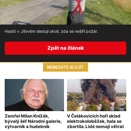
Hasiči v Jílovém sledují okolí, zda se nešíří požár.
Zpět na článek
NENECHTE SI UJÍT
Zemřel Milan Knížák,
V Čelákovicích hoří sklad
bývalý šéf Národní galerie,
elektrokoloběžek, hala se
výtvarník a hudebník
zbortila. Lidé nemají větrat