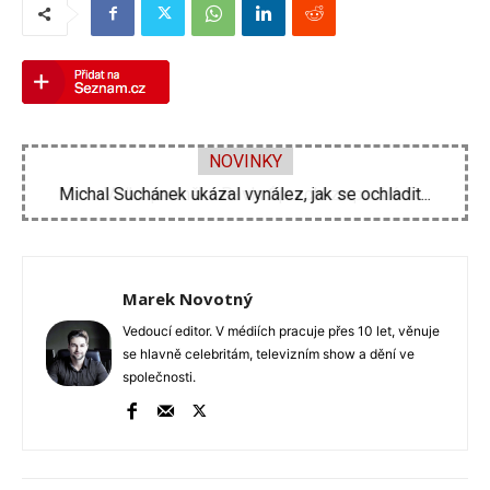
NOVINKY
Velká proměna Pavla Šporcla za pouhé tři...
Marek Novotný
Vedoucí editor. V médiích pracuje přes 10 let, věnuje
se hlavně celebritám, televizním show a dění ve
společnosti.