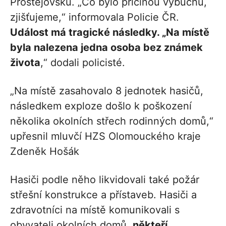
Prostějovsku. „Co bylo příčinou výbuchu,
zjišťujeme,“ informovala Policie ČR.
Událost má tragické následky. „Na místě
byla nalezena jedna osoba bez známek
života
,“ dodali policisté.
„Na místě zasahovalo 8 jednotek hasičů,
následkem exploze došlo k poškození
několika okolních střech rodinných domů,“
upřesnil mluvčí HZS Olomouckého kraje
Zdeněk Hošák
Hasiči podle něho likvidovali také požár
střešní konstrukce a přístaveb. Hasiči a
zdravotníci na místě komunikovali s
obyvateli okolních domů,
někteří