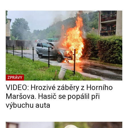
ZPRÁVY
VIDEO: Hrozivé záběry z Horního
Maršova. Hasič se popálil při
výbuchu auta