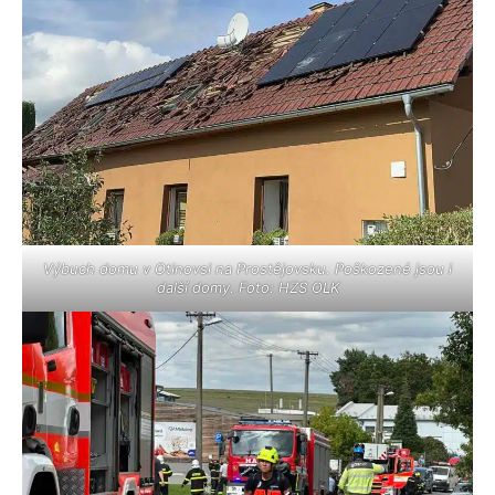
Výbuch domu v Otinovsi na Prostějovsku. Poškozené jsou i
další domy. Foto: HZS OLK