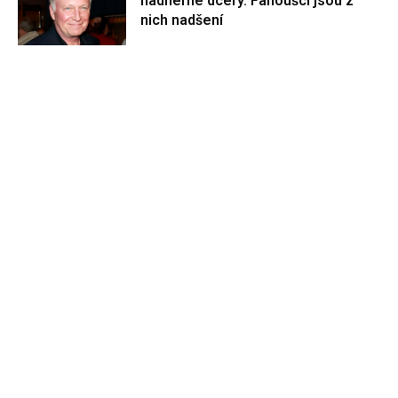
nádherné dcery. Fanoušci jsou z
nich nadšení