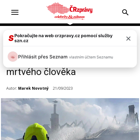
×
Pokračujte na web crzpravy.cz pomocí služby
Zprávy
S
szn.cz
FOTO: Výbuch domu na
Přihlásit přes Seznam
vlastním účtem Seznamu
Prostějovsku! Uvnitř našli
mrtvého člověka
Autor:
Marek Novotný
21/09/2023