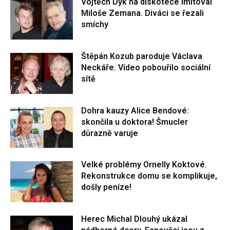
Vojtěch Dyk na diskotéce imitoval
Miloše Zemana. Diváci se řezali
smíchy
Štěpán Kozub paroduje Václava
Neckáře. Video pobouřilo sociální
sítě
Dohra kauzy Alice Bendové:
skončila u doktora! Šmucler
důrazně varuje
Velké problémy Ornelly Koktové.
Rekonstrukce domu se komplikuje,
došly peníze!
Herec Michal Dlouhý ukázal