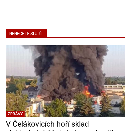
NENECHTE SI UJÍT
ZPRÁVY
V Čelákovicích hoří sklad