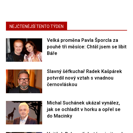
NEJČTENĚJŠÍ TENTO TÝDEN
Velká proměna Pavla Šporcla za
pouhé tři měsíce: Chtěl jsem se líbit
Báře
Slavný šéfkuchař Radek Kašpárek
potvrdil nový vztah s vnadnou
černovláskou
Michal Suchánek ukázal vynález,
jak se ochladit v horku a opřel se
do Macinky