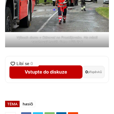
Výbuch domu v Otinovsi na Prostějovsku. Na místě
zasahovali hasiči. Foto: HZS OLK
Vstupte do diskuze
0
příspěvků
TÉMA
hasiči