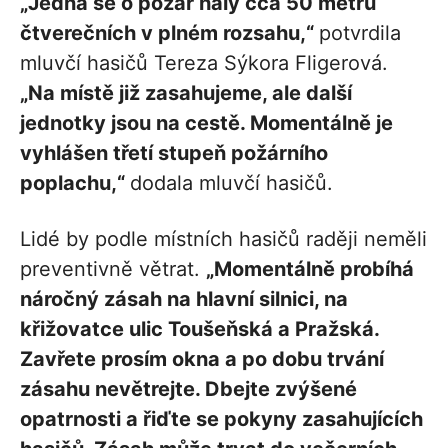
„Jedná se o požár haly cca 50 metrů
čtverečních v plném rozsahu,“
potvrdila
mluvčí hasičů Tereza Sýkora Fligerová.
„Na místě již zasahujeme, ale další
jednotky jsou na cestě. Momentálně je
vyhlášen třetí stupeň požárního
poplachu,“
dodala mluvčí hasičů.
Lidé by podle místních hasičů raději neměli
preventivně větrat.
„Momentálně probíhá
náročný zásah na hlavní silnici, na
křižovatce ulic Toušeňská a Pražská.
Zavřete prosím okna a po dobu trvání
zásahu nevětrejte. Dbejte zvýšené
opatrnosti a řiďte se pokyny zasahujících