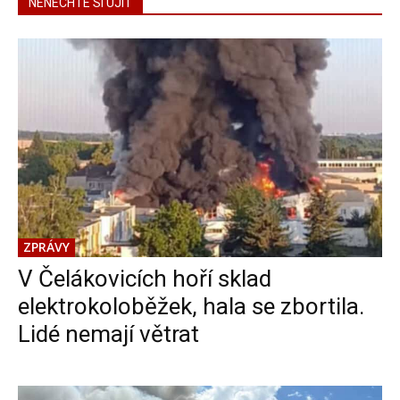
NENECHTE SI UJÍT
ZPRÁVY
V Čelákovicích hoří sklad
elektrokoloběžek, hala se zbortila.
Lidé nemají větrat