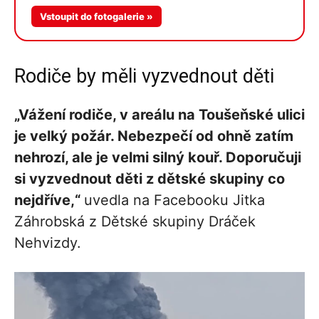
Více v
Vstoupit do fotogalerie »
galerii
Rodiče by měli vyzvednout děti
„Vážení rodiče, v areálu na Toušeňské ulici
je velký požár. Nebezpečí od ohně zatím
nehrozí, ale je velmi silný kouř. Doporučuji
si vyzvednout děti z dětské skupiny co
nejdříve,“
uvedla na Facebooku Jitka
Záhrobská z Dětské skupiny Dráček
Nehvizdy.