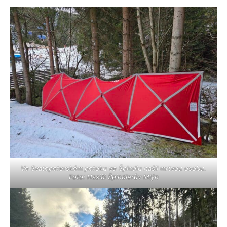
Ve Svatopeterském potoku ve Špindlu našli mrtvou osobu.
Foto: Hasiči Špindlerův Mlýn