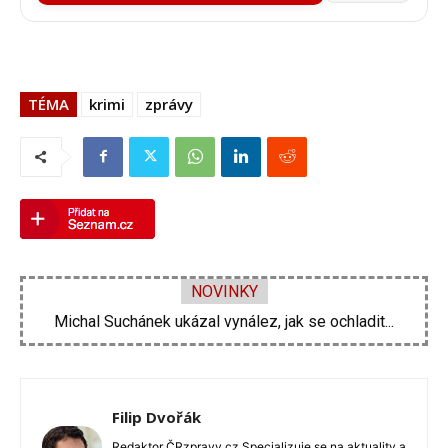
TÉMA
krimi
zprávy
NOVINKY
Velká proměna Pavla Šporcla za pouhé tři...
Filip Dvořák
Redaktor ČRzpravy.cz Specializuje se na aktuality a