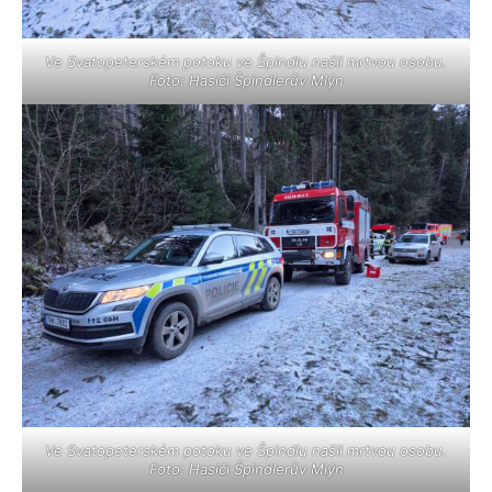
Ve Svatopeterském potoku ve Špindlu našli mrtvou osobu.
Foto: Hasiči Špindlerův Mlýn
Ve Svatopeterském potoku ve Špindlu našli mrtvou osobu.
Foto: Hasiči Špindlerův Mlýn