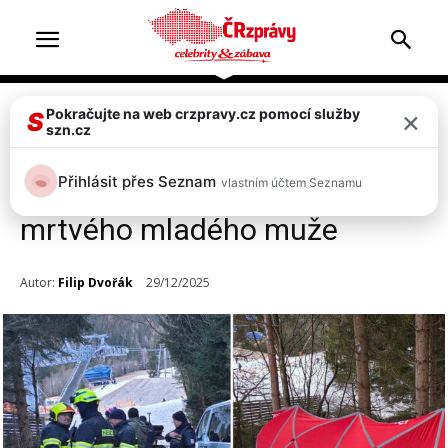
×
Pokračujte na web crzpravy.cz pomocí služby
Zprávy
S
szn.cz
Foto: Neštěstí ve Špindlu! V
Přihlásit přes Seznam
vlastním účtem Seznamu
potoce pod sjezdovkou našli
mrtvého mladého muže
Autor:
Filip Dvořák
29/12/2025