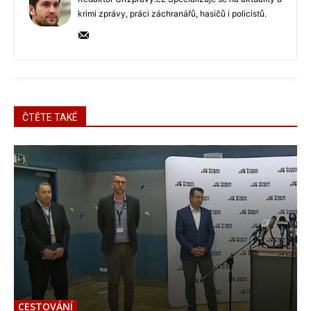
krimi zprávy, práci záchranářů, hasičů i policistů.
ČTĚTE TAKÉ
CESTOVÁNÍ