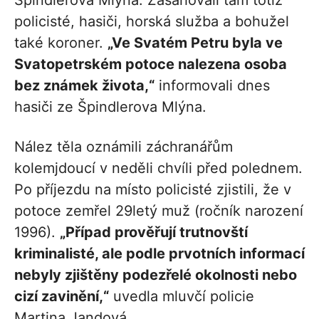
Špindlerova Mlýna. Zasahovali tam totiž
policisté, hasiči, horská služba a bohužel
také koroner.
„Ve Svatém Petru byla ve
Svatopetrském potoce nalezena osoba
bez známek života,“
informovali dnes
hasiči ze Špindlerova Mlýna.
Nález těla oznámili záchranářům
kolemjdoucí v neděli chvíli před polednem.
Po příjezdu na místo policisté zjistili, že v
potoce zemřel 29letý muž (ročník narození
1996).
„Případ prověřují trutnovští
kriminalisté, ale podle prvotních informací
nebyly zjištěny podezřelé okolnosti nebo
cizí zavinění,“
uvedla mluvčí policie
Martina Jandová.