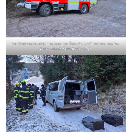
Ve Svatopeterském potoku ve Špindlu našli mrtvou osobu.
Foto: Hasiči Špindlerův Mlýn