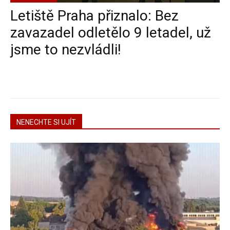
Letiště Praha přiznalo: Bez
zavazadel odletělo 9 letadel, už
jsme to nezvládli!
NENECHTE SI UJÍT