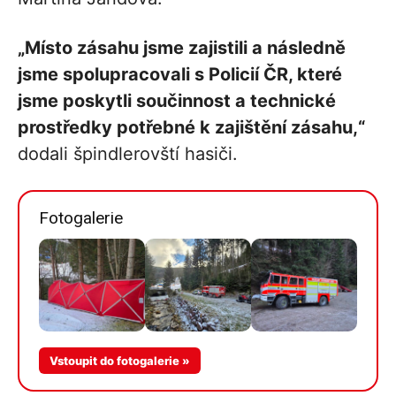
„Místo zásahu jsme zajistili a následně
jsme spolupracovali s Policií ČR, které
jsme poskytli součinnost a technické
prostředky potřebné k zajištění zásahu,“
dodali špindlerovští hasiči.
Fotogalerie
Více v
Vstoupit do fotogalerie »
galerii