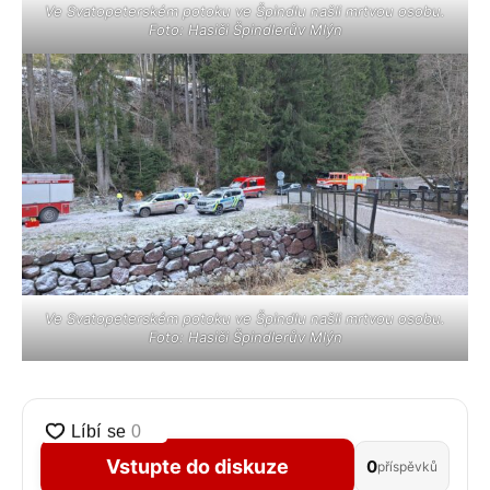
Ve Svatopeterském potoku ve Špindlu našli mrtvou osobu.
Foto: Hasiči Špindlerův Mlýn
Ve Svatopeterském potoku ve Špindlu našli mrtvou osobu.
Foto: Hasiči Špindlerův Mlýn
Vstupte do diskuze
0
příspěvků