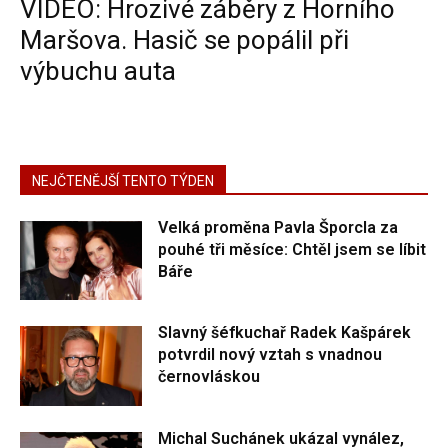
VIDEO: Hrozivé záběry z Horního
Maršova. Hasič se popálil při
výbuchu auta
NEJČTENĚJŠÍ TENTO TÝDEN
Velká proměna Pavla Šporcla za
pouhé tři měsíce: Chtěl jsem se líbit
Báře
Slavný šéfkuchař Radek Kašpárek
potvrdil nový vztah s vnadnou
černovláskou
Michal Suchánek ukázal vynález,