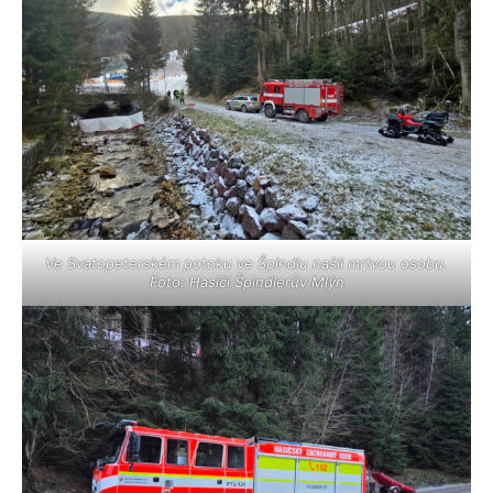
Ve Svatopeterském potoku ve Špindlu našli mrtvou osobu.
Foto: Hasiči Špindlerův Mlýn