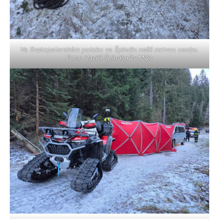
Ve Svatopeterském potoku ve Špindlu našli mrtvou osobu.
Foto: Hasiči Špindlerův Mlýn