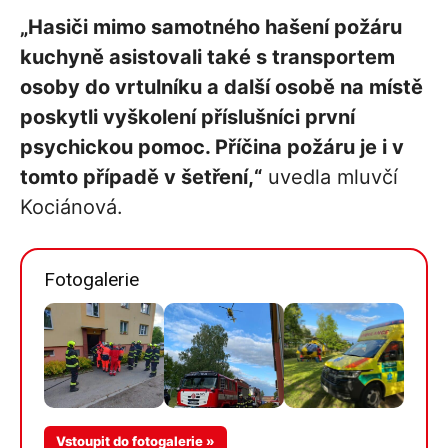
„Hasiči mimo samotného hašení požáru
kuchyně asistovali také s transportem
osoby do vrtulníku a další osobě na místě
poskytli vyškolení příslušníci první
psychickou pomoc. Příčina požáru je i v
tomto případě v šetření,“
uvedla mluvčí
Kociánová.
Fotogalerie
Více v
Vstoupit do fotogalerie »