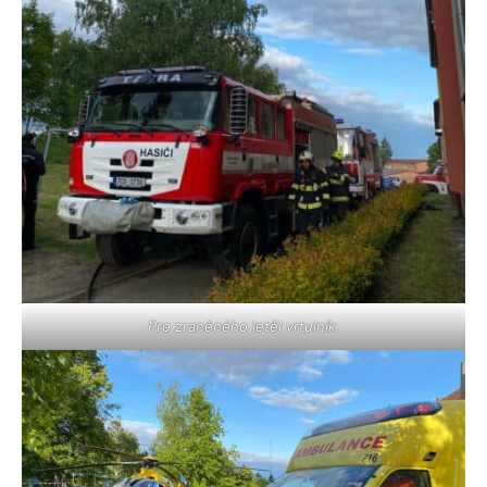
Pro zraněného letěl vrtulník.