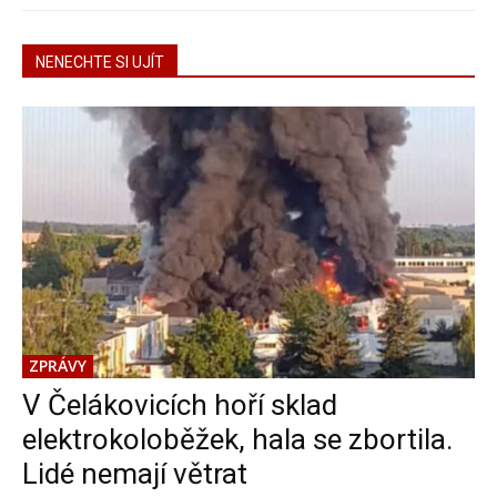
NENECHTE SI UJÍT
ZPRÁVY
V Čelákovicích hoří sklad
elektrokoloběžek, hala se zbortila.
Lidé nemají větrat