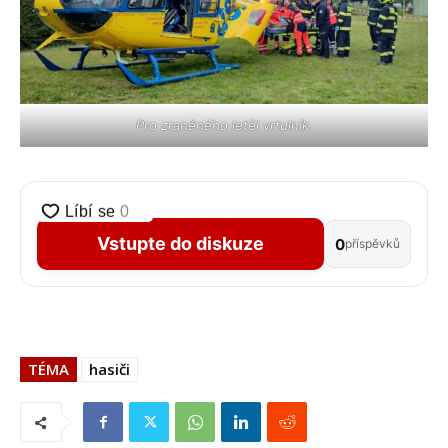
Pro zraněného letěl vrtulník.
Vstupte do diskuze
0
příspěvků
TÉMA
hasiči