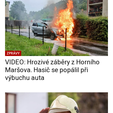
ZPRÁVY
VIDEO: Hrozivé záběry z Horního
Maršova. Hasič se popálil při
výbuchu auta