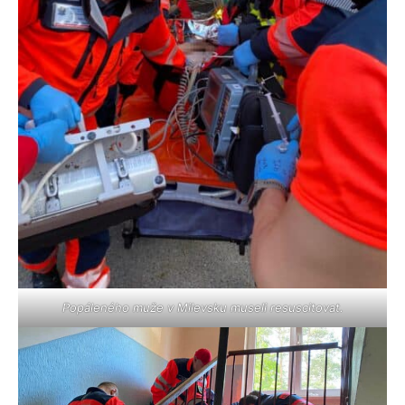
Popáleného muže v Milevsku museli resuscitovat.