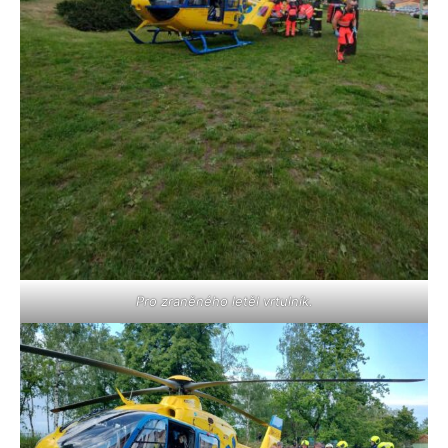
Pro zraněného letěl vrtulník.