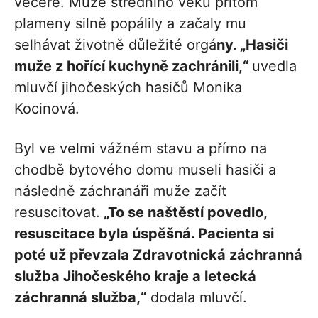
večeře. Muže středního věku přitom
plameny silně popálily a začaly mu
selhávat životně důležité orgá
ny. „Hasiči
muže z hořící kuchyně zachránili,“
uvedla
mluvčí jihočeských hasičů Monika
Kocinová.
Byl ve velmi vážném stavu a přímo na
chodbě bytového domu museli hasiči a
následně záchranáři muže začít
resuscitovat.
„To se naštěstí povedlo,
resuscitace byla úspěšná. Pacienta si
poté už převzala Zdravotnická záchranná
služba Jihočeského kraje a letecká
záchranná služba,“
dodala mluvčí.