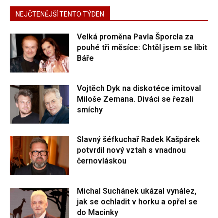
NEJČTENĚJŠÍ TENTO TÝDEN
Velká proměna Pavla Šporcla za
pouhé tři měsíce: Chtěl jsem se líbit
Báře
Vojtěch Dyk na diskotéce imitoval
Miloše Zemana. Diváci se řezali
smíchy
Slavný šéfkuchař Radek Kašpárek
potvrdil nový vztah s vnadnou
černovláskou
Michal Suchánek ukázal vynález,
jak se ochladit v horku a opřel se
do Macinky