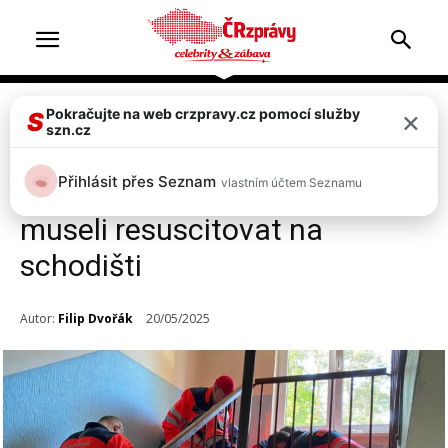
×
Pokračujte na web crzpravy.cz pomocí služby
Zprávy
S
szn.cz
FOTO: Dramatický boj o život v
Přihlásit přes Seznam
vlastním účtem Seznamu
Milevsku! Muže po požáru
museli resuscitovat na
schodišti
Autor:
Filip Dvořák
20/05/2025