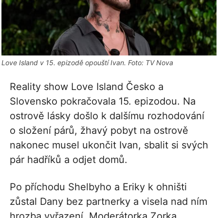
Love Island v 15. epizodě opouští Ivan. Foto: TV Nova
Reality show Love Island Česko a
Slovensko pokračovala 15. epizodou. Na
ostrově lásky došlo k dalšímu rozhodování
o složení párů, žhavý pobyt na ostrově
nakonec musel ukončit Ivan, sbalit si svých
pár hadříků a odjet domů.
Po příchodu Shelbyho a Eriky k ohništi
zůstal Dany bez partnerky a visela nad ním
hrozba vyřazení. Moderátorka Zorka