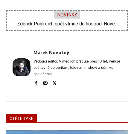
NOVINKY
Zdeněk Pohlreich opět vtrhne do hospod. Nové...
Michal Suchánek ukázal vynález, jak se ochladit...
Marek Novotný
Vedoucí editor. V médiích pracuje přes 10 let, věnuje
se hlavně celebritám, televizním show a dění ve
společnosti.
ČTĚTE TAKÉ