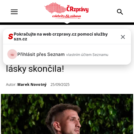
×
Pokračujte na web crzpravy.cz pomocí služby
Televize & zábava
S
szn.cz
VIDEO Love Island 15. díl:
Přihlásit přes Seznam
vlastním účtem Seznamu
Ivanova cesta na ostrově
lásky skončila!
Autor:
Marek Novotný
25/09/2025