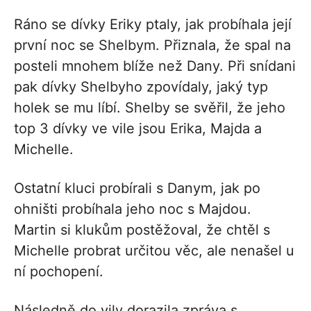
Ráno se dívky Eriky ptaly, jak probíhala její
první noc se Shelbym. Přiznala, že spal na
posteli mnohem blíže než Dany. Při snídani
pak dívky Shelbyho zpovídaly, jaký typ
holek se mu líbí. Shelby se svěřil, že jeho
top 3 dívky ve vile jsou Erika, Majda a
Michelle.
Ostatní kluci probírali s Danym, jak po
ohništi probíhala jeho noc s Majdou.
Martin si klukům postěžoval, že chtěl s
Michelle probrat určitou věc, ale nenašel u
ní pochopení.
Následně do vily dorazila zpráva s