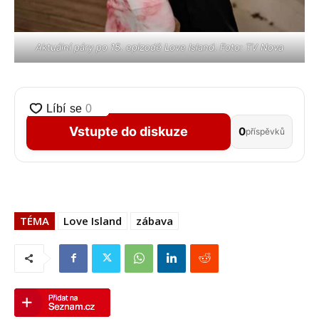
Aktuální páry po 15. epizodě Love Island. Foto: TV Nova
Vstupte do diskuze
0
příspěvků
TÉMA
Love Island
zábava