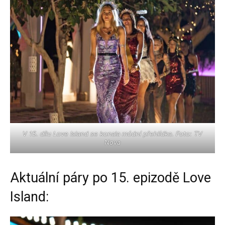
V 15. dílu Love Island se konala módní přehlídka. Foto: TV
Nova
Aktuální páry po 15. epizodě Love
Island: