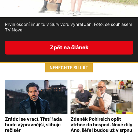
První osobní imunitu v Survivoru vyhrál Ján. Foto: se souhlasem
TV Nova
Zpět na článek
NENECHTE SI UJÍT
Zrádci se vrací. Třetí řada
Zdeněk Pohlreich opět
bude výpravnější, slibuje
vtrhne do hospod. Nové díly
režisér
Ano, šéfe! budou už v srpnu