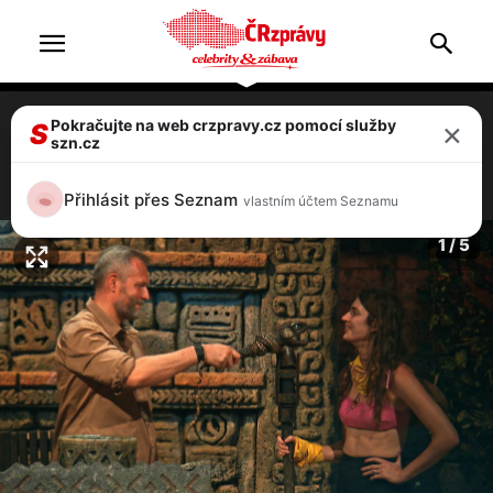
×
Pokračujte na web crzpravy.cz pomocí služby
Survivor 2026: kdo vypadl jako první?
S
szn.cz
Končí modelka Simona
4 / 5
Přihlásit přes Seznam
vlastním účtem Seznamu
1 / 5