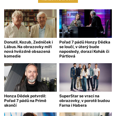
Donutil, Kozub, Zedníček i
Pořad 7 pádů Honzy Dědka
Lábus. Na obrazovky míří
se loučí, v úterý bude
nová hvězdně obsazená
naposledy, dorazí Kohák či
komedie
Pártlová
Honza Dědek potvrdil:
SuperStar se vrací na
Pořad 7 pádů na Primě
obrazovky, v porotě budou
skončí
Farna i Habera