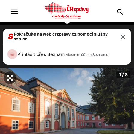
×
Pokračujte na web crzpravy.cz pomocí služby
Štědrovečerní pohádka ČT Záhada
S
szn.cz
strašidelného zámku se natáčela na
Dobříši, kde vznikaly další?
Přihlásit přes Seznam
vlastním účtem Seznamu
7 / 8
1 / 8