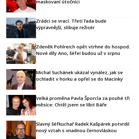
maskovaní útočníci
Zrádci se vrací. Třetí řada bude
výpravnější, slibuje režisér
Zdeněk Pohlreich opět vtrhne do hospod.
Nové díly Ano, šéfe! budou už v srpnu
Michal Suchánek ukázal vynález, jak se
ochladit v horku a opřel se do Macinky
Velká proměna Pavla Šporcla za pouhé tři
měsíce: Chtěl jsem se líbit Báře
Slavný šéfkuchař Radek Kašpárek potvrdil
nový vztah s vnadnou černovláskou