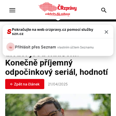
Home
Televize & zábava
×
Pokračujte na web crzpravy.cz pomocí služby
S
szn.cz
Televize & zábava
Nový seriál Vraždy v kraji:
Přihlásit přes Seznam
vlastním účtem Seznamu
diváci jsou nadšení.
Konečně příjemný
odpočinkový seriál, hodnotí
← Zpět na článek
21/04/2025