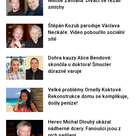
Miloše Zemana. Diváci se řezali
smíchy
Štěpán Kozub paroduje Václava
Neckáře. Video pobouřilo sociální
sítě
Dohra kauzy Alice Bendové:
skončila u doktora! Šmucler
důrazně varuje
Velké problémy Ornelly Koktové.
Rekonstrukce domu se komplikuje,
došly peníze!
Herec Michal Dlouhý ukázal
nádherné dcery. Fanoušci jsou z
nich nadšení