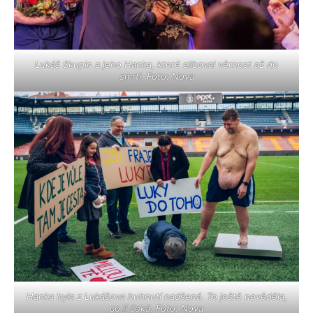
Lukáš Skupin a jeho Hanka, které sliboval věrnost až do
smrti. Foto: Nova
Hanka byla z Lukášova hubnutí nadšená. To ještě nevěděla,
co jí čeká. Foto: Nova