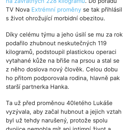
na závratných 228 kilogramů
. Do pořadu
TV Nova
Extrémní proměny
se tak přihlásil
s život ohrožující morbidní obezitou.
Díky celému týmu a jeho úsilí se mu za rok
podařilo zhubnout neskutečných 119
kilogramů, podstoupil plastickou operaci
vytahané kůže na břiše na prsou a stal se
z něho doslova nový člověk. Celou dobu
ho přitom podporovala rodina, hlavně pak
starší partnerka Hanka.
Ta už před proměnou 40letého Lukáše
vyzývala, aby začal hubnout a jejich vztah
byl už tehdy narušený, protože spolu
dvojice nemohla mít ani intimní život a