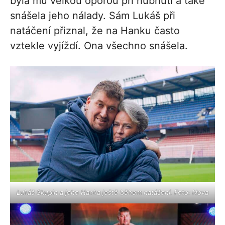
byla mu velkou oporou při hubnutí a také
snášela jeho nálady. Sám Lukáš při
natáčení přiznal, že na Hanku často
vztekle vyjíždí. Ona všechno snášela.
Lukáš Skupin a jeho Hanka ještě během natáčení. Foto: Nova