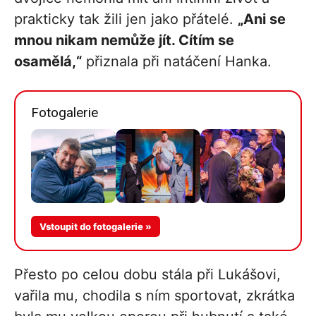
prakticky tak žili jen jako přátelé.
„Ani se
mnou nikam nemůže jít. Cítím se
osamělá,“
přiznala při natáčení Hanka.
Fotogalerie
Více v
Vstoupit do fotogalerie »
galerii
Přesto po celou dobu stála při Lukášovi,
vařila mu, chodila s ním sportovat, zkrátka