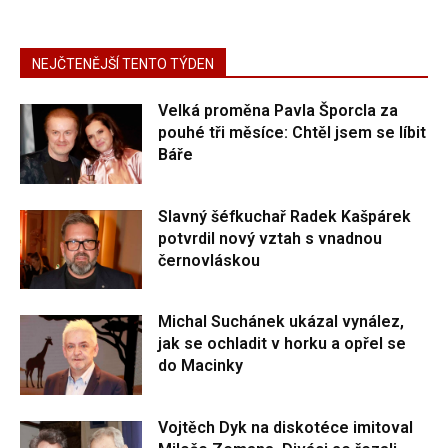
NEJČTENĚJŠÍ TENTO TÝDEN
Velká proměna Pavla Šporcla za
pouhé tři měsíce: Chtěl jsem se líbit
Báře
Slavný šéfkuchař Radek Kašpárek
potvrdil nový vztah s vnadnou
černovláskou
Michal Suchánek ukázal vynález,
jak se ochladit v horku a opřel se
do Macinky
Vojtěch Dyk na diskotéce imitoval