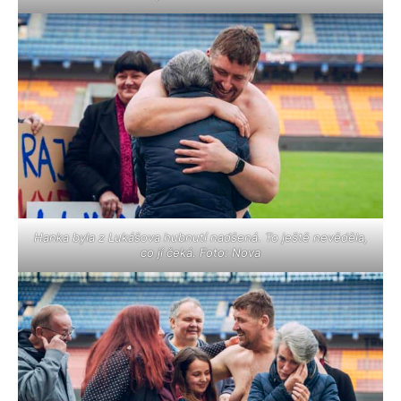
Hanka byla z Lukášova hubnutí nadšená. To ještě nevěděla,
co jí čeká. Foto: Nova