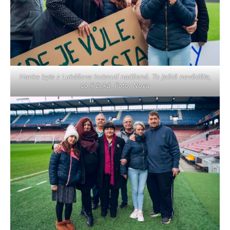
Hanka byla z Lukášova hubnutí nadšená. To ještě nevěděla,
co jí čeká. Foto: Nova