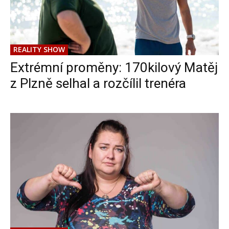
REALITY SHOW
Extrémní proměny: 170kilový Matěj
z Plzně selhal a rozčílil trenéra