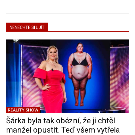
NENECHTE SI UJÍT
REALITY SHOW
Šárka byla tak obézní, že ji chtěl
manžel opustit. Teď všem vytřela