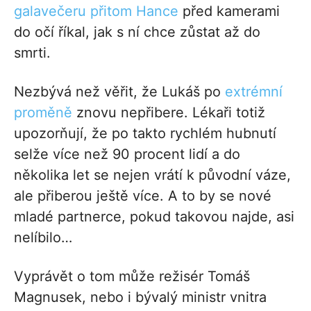
galavečeru přitom Hance
před kamerami
do očí říkal, jak s ní chce zůstat až do
smrti.
Nezbývá než věřit, že Lukáš po
extrémní
proměně
znovu nepřibere. Lékaři totiž
upozorňují, že po takto rychlém hubnutí
selže více než 90 procent lidí a do
několika let se nejen vrátí k původní váze,
ale přiberou ještě více. A to by se nové
mladé partnerce, pokud takovou najde, asi
nelíbilo…
Vyprávět o tom může režisér Tomáš
Magnusek, nebo i bývalý ministr vnitra