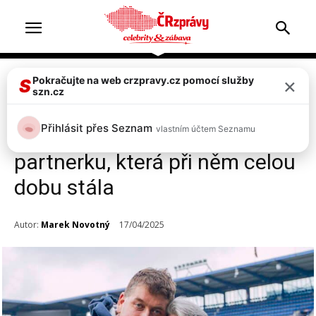
×
Pokračujte na web crzpravy.cz pomocí služby
Televize & zábava
S
szn.cz
Nečekaný zvrat: Lukáš Skupin
Přihlásit přes Seznam
vlastním účtem Seznamu
zhubl 119 kilo a opouští
partnerku, která při něm celou
dobu stála
Autor:
Marek Novotný
17/04/2025