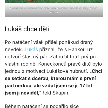
Lukášovi v hubnutí fandila celá rodina včetně Hanky. Foto:
Nova
Lukáš chce děti
Po natáčení však přišel poněkud drsný
nevděk.
Lukáš
přiznal, že s Hankou už
netvoří šťastný pár. Zatoužil totiž prý po
vlastní rodině. Koneckonců právě dítě bylo
jednou z motivací Lukášova hubnutí.
„Chci
se setkat s dcerou, kterou mám s první
partnerkou, ale vzdal jsem se ji, 17 let
jsem ji neviděl,“
řekl Skupin.
Během natáčení se podařilo sice