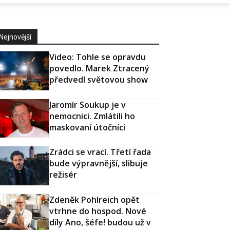
Nejnovější
Video: Tohle se opravdu
povedlo. Marek Ztracený
předvedl světovou show
Jaromír Soukup je v
nemocnici. Zmlátili ho
maskovaní útočníci
Zrádci se vrací. Třetí řada
bude výpravnější, slibuje
režisér
Zdeněk Pohlreich opět
vtrhne do hospod. Nové
díly Ano, šéfe! budou už v