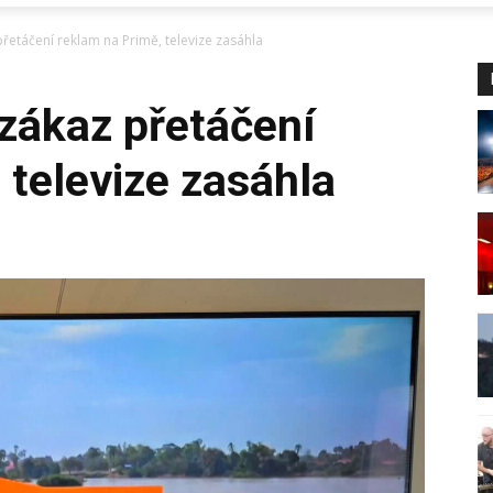
přetáčení reklam na Primě, televize zasáhla
 zákaz přetáčení
 televize zasáhla