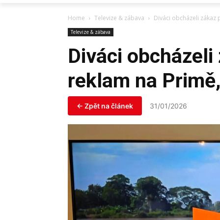
Home
Televize & zábava
Diváci obcházeli zákaz 
Televize & zábava
Diváci obcházeli
reklam na Primě,
← Zpět na článek
31/01/2026