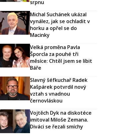
srpnu
Michal Suchánek ukázal
vynález, jak se ochladit v
horku a opřel se do
Macinky
Velká proměna Pavla
Šporcla za pouhé tři
měsíce: Chtěl jsem se líbit
Báře
Slavný šéfkuchař Radek
Kašpárek potvrdil nový
vztah s vnadnou
černovláskou
Vojtěch Dyk na diskotéce
imitoval Miloše Zemana.
Diváci se řezali smíchy