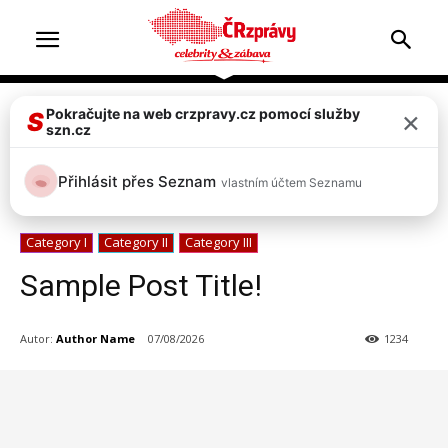
×
Pokračujte na web crzpravy.cz pomocí služby
S
szn.cz
NOVINKY
Slavný šéfkuchař Radek Kašpárek potvrdil nový
Přihlásit přes Seznam
vlastním účtem Seznamu
vztah s vnadnou černovláskou
Category I
Category II
Category III
Sample Post Title!
Autor:
Author Name
07/08/2026
1234