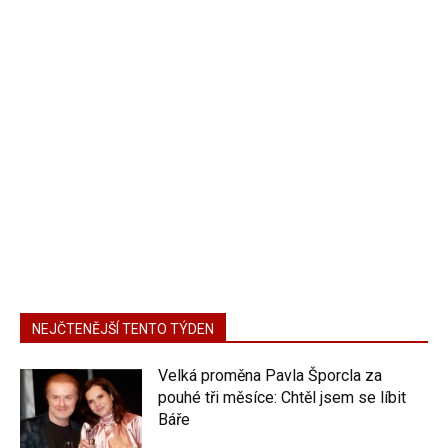
NEJČTENĚJŠÍ TENTO TÝDEN
Velká proměna Pavla Šporcla za
pouhé tři měsíce: Chtěl jsem se líbit
Báře