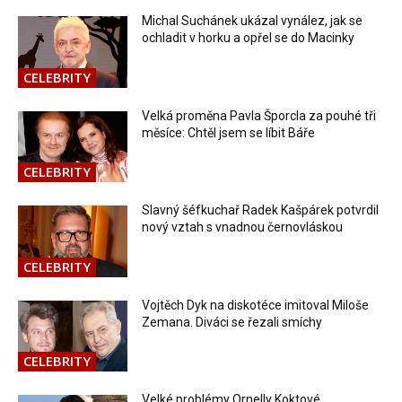
Michal Suchánek ukázal vynález, jak se
ochladit v horku a opřel se do Macinky
CELEBRITY
Velká proměna Pavla Šporcla za pouhé tři
měsíce: Chtěl jsem se líbit Báře
CELEBRITY
Slavný šéfkuchař Radek Kašpárek potvrdil
nový vztah s vnadnou černovláskou
CELEBRITY
Vojtěch Dyk na diskotéce imitoval Miloše
Zemana. Diváci se řezali smíchy
CELEBRITY
Velké problémy Ornelly Koktové.