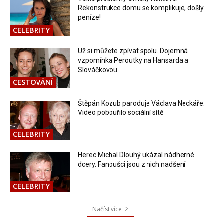
Rekonstrukce domu se komplikuje, došly
peníze!
CELEBRITY
Už si můžete zpívat spolu. Dojemná
vzpomínka Peroutky na Hansarda a
Slováčkovou
CESTOVÁNÍ
Štěpán Kozub paroduje Václava Neckáře.
Video pobouřilo sociální sítě
CELEBRITY
Herec Michal Dlouhý ukázal nádherné
dcery. Fanoušci jsou z nich nadšení
CELEBRITY
Načíst více