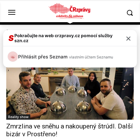
Štítky
Prostřeno
×
Pokračujte na web crzpravy.cz pomocí služby
S
szn.cz
Tag:
prostřeno
Přihlásit přes Seznam
vlastním účtem Seznamu
Reality show
Zmrzlina ve sněhu a nakoupený štrúdl. Další
bizár v Prostřeno!