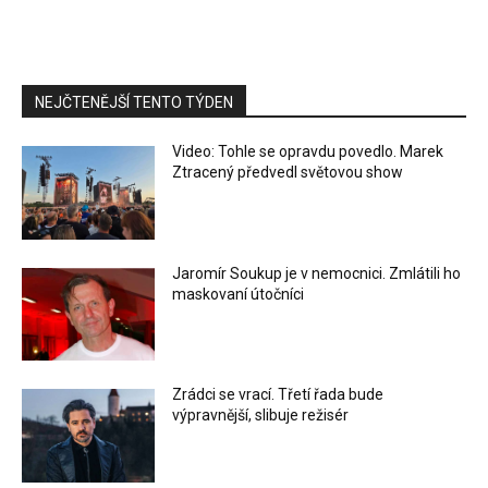
NEJČTENĚJŠÍ TENTO TÝDEN
Video: Tohle se opravdu povedlo. Marek
Ztracený předvedl světovou show
Jaromír Soukup je v nemocnici. Zmlátili ho
maskovaní útočníci
Zrádci se vrací. Třetí řada bude
výpravnější, slibuje režisér