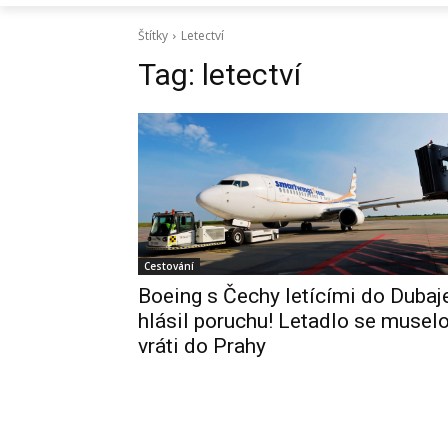
Štítky
Letectví
Tag:
letectví
Cestování
Boeing s Čechy letícími do Dubaj
hlásil poruchu! Letadlo se musel
vráti do Prahy