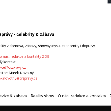
zprávy - celebrity & zábava
ality z domova, zábavy, showbyznysu, ekonomiky i dopravy.
 o nás, redakce a kontakty ZDE
lý kontakt:
kce@crzpravy.cz
ditor: Marek Novotný
k.novotny@crzpravy.cz
evize & zábava
Reality show
O nás, redakce a kontakty