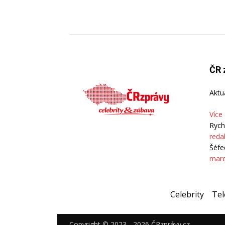
ČR 
Aktu
Více
Rych
reda
Šéfe
mare
Celebrity
Tel
Copyright © 2023 - 2026 ČRzprávy.cz