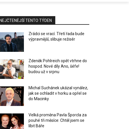
NEJČTENĚJŠÍ TENTO TÝDEN
Zrádci se vrací. Třetí řada bude
výpravnější, slibuje režisér
Zdeněk Pohlreich opět vtrhne do
hospod. Nové díly Ano, šéfe!
budou už v srpnu
Michal Suchánek ukázal vynález,
jak se ochladit v horku a opřel se
do Macinky
Velká proměna Pavla Šporcla za
pouhé tři měsíce: Chtěl jsem se
líbit Báře