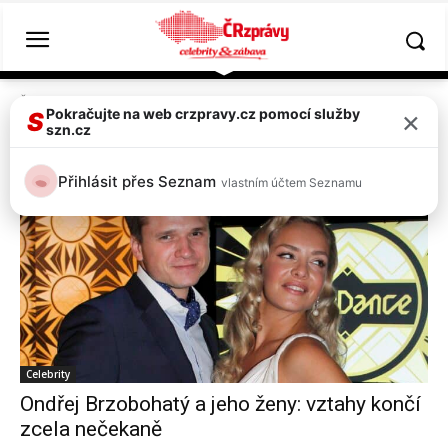
Štítky
Daniela Písařovicová
×
Pokračujte na web crzpravy.cz pomocí služby
S
szn.cz
Tag:
Daniela Písařovicová
Přihlásit přes Seznam
vlastním účtem Seznamu
Celebrity
Ondřej Brzobohatý a jeho ženy: vztahy končí
zcela nečekaně