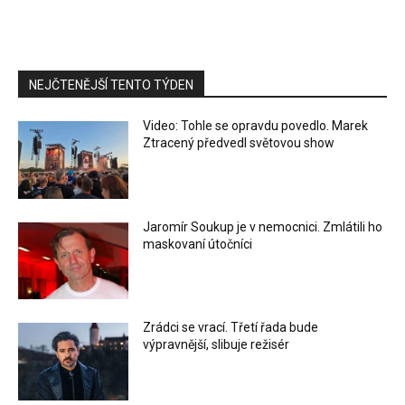
NEJČTENĚJŠÍ TENTO TÝDEN
Video: Tohle se opravdu povedlo. Marek
Ztracený předvedl světovou show
Jaromír Soukup je v nemocnici. Zmlátili ho
maskovaní útočníci
Zrádci se vrací. Třetí řada bude
výpravnější, slibuje režisér