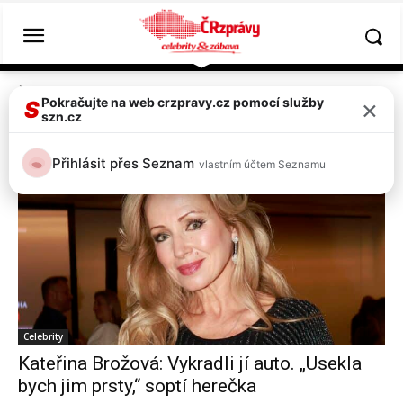
Štítky
Brožová
×
Pokračujte na web crzpravy.cz pomocí služby
S
szn.cz
Tag:
Brožová
Přihlásit přes Seznam
vlastním účtem Seznamu
Celebrity
Kateřina Brožová: Vykradli jí auto. „Usekla
bych jim prsty,“ soptí herečka