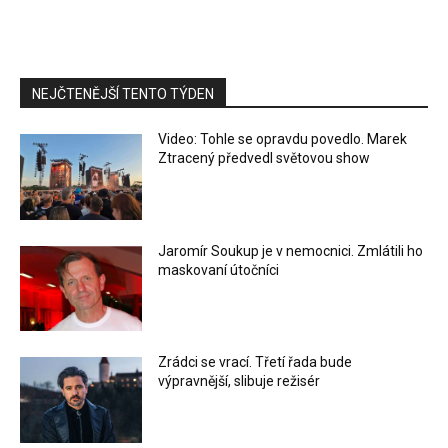
NEJČTENĚJŠÍ TENTO TÝDEN
Video: Tohle se opravdu povedlo. Marek
Ztracený předvedl světovou show
Jaromír Soukup je v nemocnici. Zmlátili ho
maskovaní útočníci
Zrádci se vrací. Třetí řada bude
výpravnější, slibuje režisér