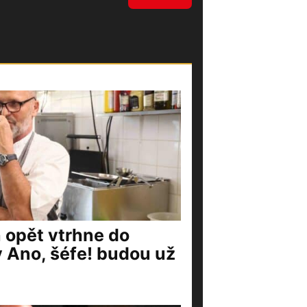
 opět vtrhne do
y Ano, šéfe! budou už