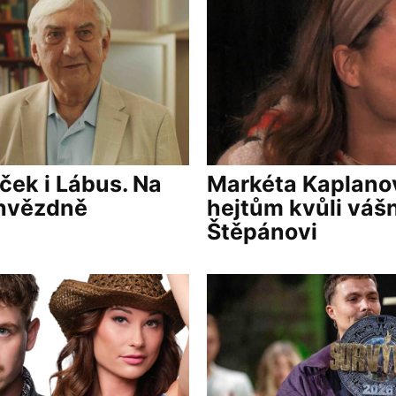
ček i Lábus. Na
Markéta Kaplanov
 hvězdně
hejtům kvůli vášn
Štěpánovi