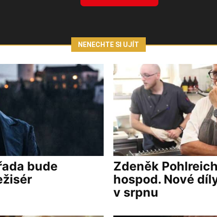
NENECHTE SI UJÍT
 řada bude
Zdeněk Pohlreich
ežisér
hospod. Nové díl
v srpnu