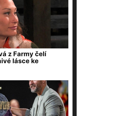
á z Farmy čelí
ivé lásce ke