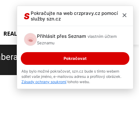
×
Pokračujte na web crzpravy.cz pomocí
S
služby szn.cz
REALITY SHOW
Přihlásit přes Seznam
vlastním účtem
Seznamu
abera
Pokračovat
4 / 8
Aby bylo možné pokračovat, szn.cz bude s tímto webem
sdílet vaše jméno, e-mailovou adresu a profilový obrázek.
Zásady ochrany soukromí
tohoto webu.