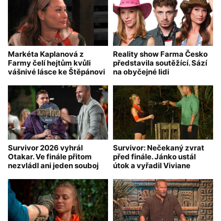
Markéta Kaplanová z
Reality show Farma Česko
Farmy čelí hejtům kvůli
představila soutěžící. Sází
vášnivé lásce ke Štěpánovi
na obyčejné lidi
Survivor 2026 vyhrál
Survivor: Nečekaný zvrat
Otakar. Ve finále přitom
před finále. Jánko ustál
nezvládl ani jeden souboj
útok a vyřadil Viviane