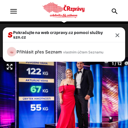
×
Pokračujte na web crzpravy.cz pomocí služby
Šárka byla tak obézní, že ji chtěl manžel
S
szn.cz
opustit. Teď všem vytřela zrak
6 / 12
Přihlásit přes Seznam
vlastním účtem Seznamu
1 / 12