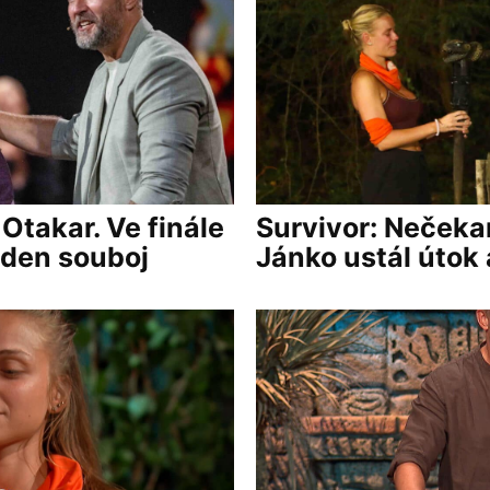
Otakar. Ve finále
Survivor: Nečekan
eden souboj
Jánko ustál útok 