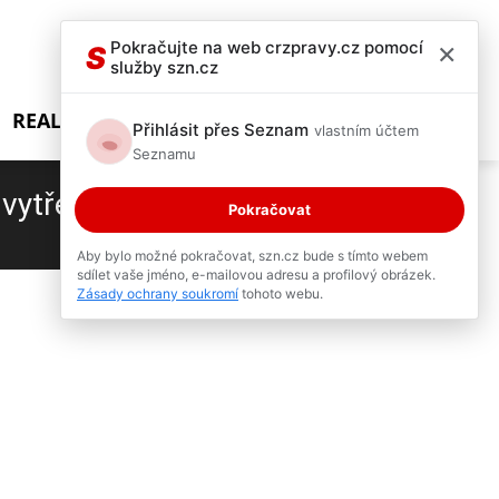
×
Pokračujte na web crzpravy.cz pomocí
S
služby szn.cz
REALITY SHOW
Přihlásit přes Seznam
vlastním účtem
Seznamu
vytřela zrak
Pokračovat
4 / 12
Aby bylo možné pokračovat, szn.cz bude s tímto webem
sdílet vaše jméno, e-mailovou adresu a profilový obrázek.
Zásady ochrany soukromí
tohoto webu.