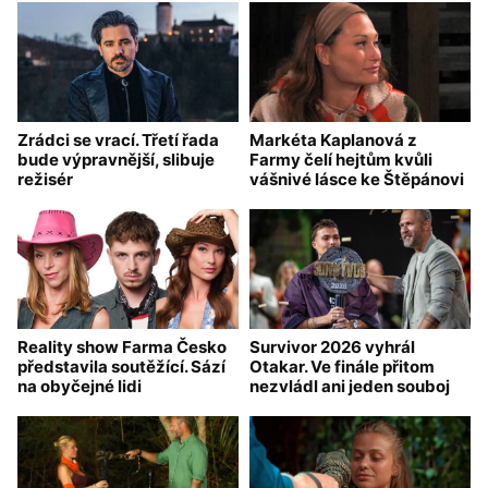
Zrádci se vrací. Třetí řada
Markéta Kaplanová z
bude výpravnější, slibuje
Farmy čelí hejtům kvůli
režisér
vášnivé lásce ke Štěpánovi
Reality show Farma Česko
Survivor 2026 vyhrál
představila soutěžící. Sází
Otakar. Ve finále přitom
na obyčejné lidi
nezvládl ani jeden souboj