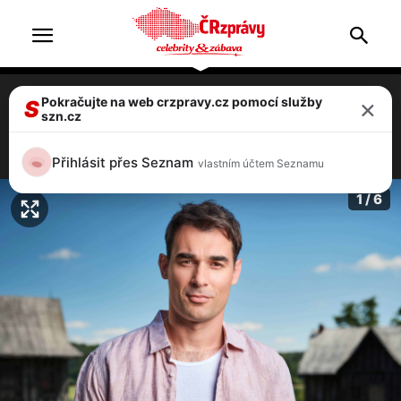
×
Pokračujte na web crzpravy.cz pomocí služby
Reality show Farma se vrací, moderovat ji
S
szn.cz
bude Adam Vacula, partner Besky
5 / 6
Přihlásit přes Seznam
vlastním účtem Seznamu
1 / 6