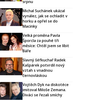
srpnu
Michal Suchánek ukázal
vynález, jak se ochladit v
horku a opřel se do
Macinky
Velká proměna Pavla
Šporcla za pouhé tři
měsíce: Chtěl jsem se líbit
Báře
Slavný šéfkuchař Radek
Kašpárek potvrdil nový
vztah s vnadnou
černovláskou
Vojtěch Dyk na diskotéce
imitoval Miloše Zemana.
Diváci se řezali smíchy