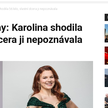
odila 56 kilo, vlastní dcera ji nepoznávala
: Karolina shodila
dcera ji nepoznávala