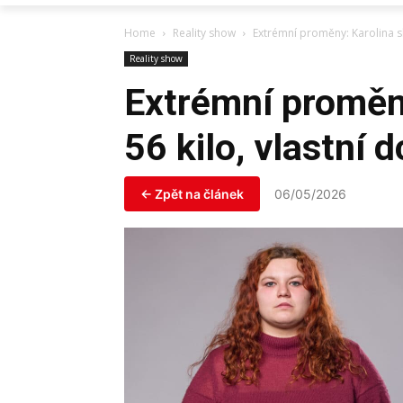
Home
Reality show
Extrémní proměny: Karolina sh
Reality show
Extrémní proměny
56 kilo, vlastní 
← Zpět na článek
06/05/2026