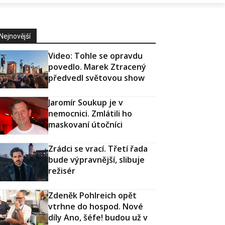
Nejnovější
Video: Tohle se opravdu
povedlo. Marek Ztracený
předvedl světovou show
Jaromír Soukup je v
nemocnici. Zmlátili ho
maskovaní útočníci
Zrádci se vrací. Třetí řada
bude výpravnější, slibuje
režisér
Zdeněk Pohlreich opět
vtrhne do hospod. Nové
díly Ano, šéfe! budou už v