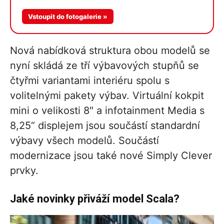
Více v
Vstoupit do fotogalerie »
galerii
Nová nabídková struktura obou modelů se
nyní skládá ze tří výbavových stupňů se
čtyřmi variantami interiéru spolu s
volitelnými pakety výbav. Virtuální kokpit
mini o velikosti 8″ a infotainment Media s
8,25“ displejem jsou součástí standardní
výbavy všech modelů. Součástí
modernizace jsou také nové Simply Clever
prvky.
Jaké novinky přiváží model Scala?