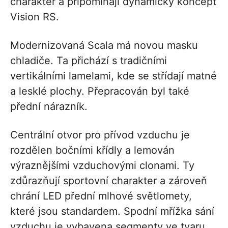
charakter a připomínají dynamický koncept
Vision RS.
Modernizovaná Scala má novou masku
chladiče. Ta přichází s tradičními
vertikálními lamelami, kde se střídají matné
a lesklé plochy. Přepracován byl také
přední nárazník.
Centrální otvor pro přívod vzduchu je
rozdělen bočními křídly a lemován
výraznějšími vzduchovými clonami. Ty
zdůrazňují sportovní charakter a zároveň
chrání LED přední mlhové světlomety,
které jsou standardem. Spodní mřížka sání
vzduchu je vybavena segmenty ve tvaru