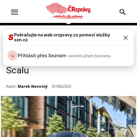
×
Pokračujte na web crzpravy.cz pomocí služby
Doprava & nehody
Ekonomika & nákupy
S
szn.cz
VIDEO: Škoda Auto
Přihlásit přes Seznam
vlastním účtem Seznamu
představila omlazený Kamiq a
Scalu
Autor:
Marek Novotný
01/08/2023