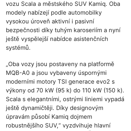
vozu Scala a městského SUV Kamiq. Oba
modely nabízejí podle automobilky
vysokou úroveň aktivní i pasivní
bezpečnosti díky tuhým karoseriím a nyní
ještě vyspělejší nabídce asistenčních
systémů.
„Oba vozy jsou postaveny na platformě
MQB-A0 a jsou vybaveny úspornými
moderními motory TSI generace evo2 s
výkony od 70 kW (95 k) do 110 kW (150 k).
Scala s elegantními, ostrými liniemi vypadá
ještě dynamičtěji. Díky designovým
úpravám působí Kamiq dojmem
robustnějšího SUV,“ vyzdvihuje hlavní