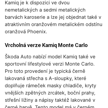
Kamiq je k dispozici ve dvou
nemetalických a sedmi metalických
barvách karoserie a lze jej objednat také v
atraktivním oranžovém metalickém odstínu
oranžová Phoenix.
Vrcholná verze Kamiq Monte Carlo
Škoda Auto nabízí model Kamiq také ve
sportovní lifestylové verzi Monte Carlo.
Pro toto provedení je typická černě
lakovaná střecha s A-sloupky, které
doplňuje rámeček masky chladiče, kryty
vnějších zpětných zrcátek, boční prahy,
střešní ližiny a nápisy taktéž lakované v
černé barvě. Tento model má v černém