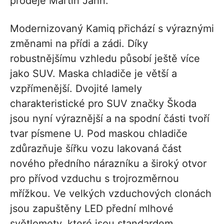
prodeje Martin Jahn.
Modernizovaný Kamiq přichází s výraznými
změnami na přídi a zádi. Díky
robustnějšímu vzhledu působí ještě více
jako SUV. Maska chladiče je větší a
vzpřímenější. Dvojité lamely
charakteristické pro SUV značky Škoda
jsou nyní výraznější a na spodní části tvoří
tvar písmene U. Pod maskou chladiče
zdůrazňuje šířku vozu lakovaná část
nového předního nárazníku a široký otvor
pro přívod vzduchu s trojrozměrnou
mřížkou. Ve velkých vzduchových clonách
jsou zapuštěny LED přední mlhové
světlomety, které jsou standardem.