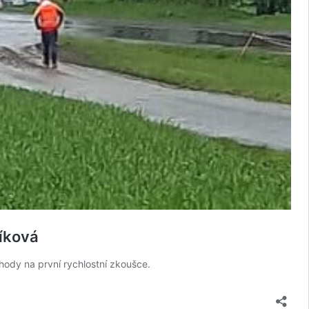
íková
ody na první rychlostní zkoušce.