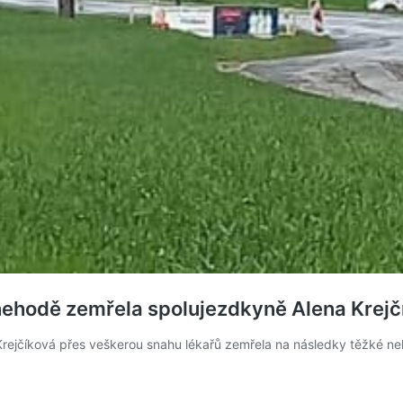
nehodě zemřela spolujezdkyně Alena Krejč
rejčíková přes veškerou snahu lékařů zemřela na následky těžké neh