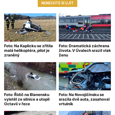
NENECHTE SI UJÍT
Foto: Na Kaplicku se zřítila
Foto: Dramatická záchrana
malá helikoptéra, pilot je
života. V Úvalech srazil vlak
zraněný
ženu
Foto: Řidič na Blanensku
Foto: Na Novojičínsku se
vyletěl ze silnice a utopil
srazila dvě auta, zasahoval
Octavii v řece
vrtulník