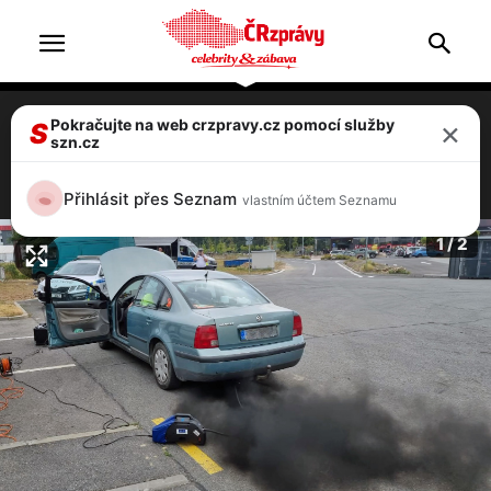
×
Pokračujte na web crzpravy.cz pomocí služby
VIDEO: Policie namátkově měřila emise.
S
szn.cz
Žádné kontrolované auto neprošlo!
1 / 2
Přihlásit přes Seznam
vlastním účtem Seznamu
1 / 2