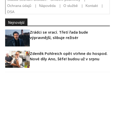
Nejnovější
Zrádci se vrací. Třetí řada bude
výpravnější, slibuje režisér
Zdeněk Pohlreich opět vtrhne do hospod.
Nové díly Ano, šéfe! budou už v srpnu
Michal Suchánek ukázal vynález, jak se
ochladit v horku a opřel se do Macinky
Velká proměna Pavla Šporcla za pouhé tři
měsíce: Chtěl jsem se líbit Báře