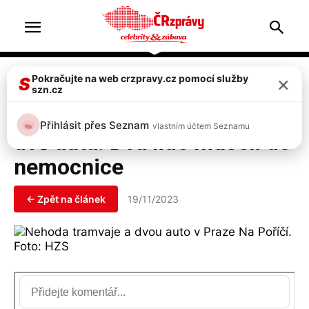
Home
Doprava & nehody
×
Pokračujte na web crzpravy.cz pomocí služby
S
szn.cz
Doprava & nehody
V Praze se srazila tramvaj a
Přihlásit přes Seznam
vlastním účtem Seznamu
dvě auta. Dva lidé museli do
nemocnice
← Zpět na článek
19/11/2023