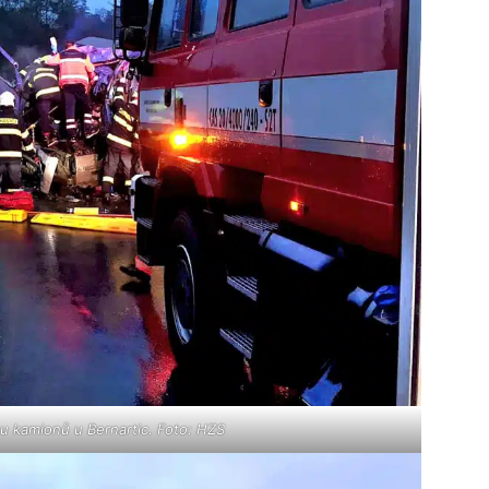
u kamionů u Bernartic. Foto: HZS