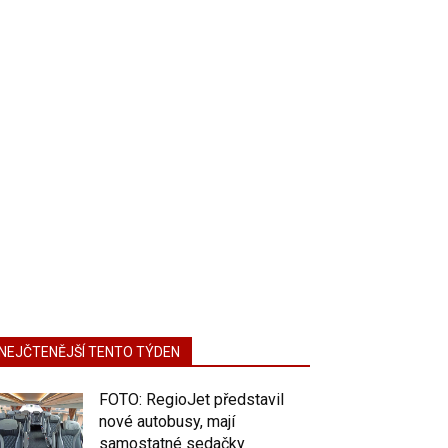
NEJČTENĚJŠÍ TENTO TÝDEN
FOTO: RegioJet představil
nové autobusy, mají
samostatné sedačky