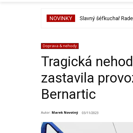
NOVINKY
Vojtěch Dyk na diskoté
Doprava & nehody
Tragická neho
zastavila provoz
Bernartic
Autor:
Marek Novotný
03/11/2023