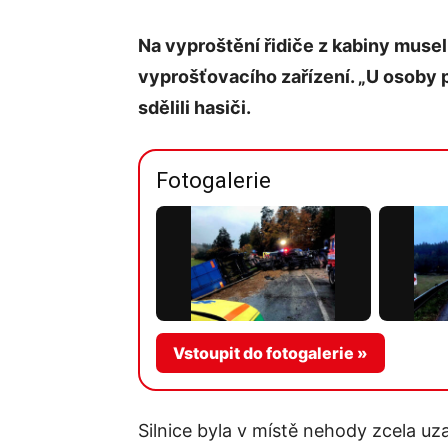
Na vyproštění řidiče z kabiny muse
vyprošťovacího zařízení. „U osoby 
sdělili hasiči.
Fotogalerie
Vstoupit do fotogalerie »
Silnice byla v místě nehody zcela u