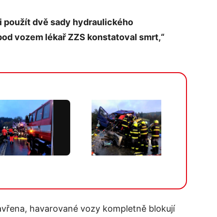
li použít dvě sady hydraulického
pod vozem lékař ZZS konstatoval smrt,“
Více v galerii
zavřena, havarované vozy kompletně blokují