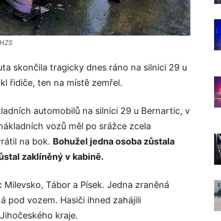
 HZS
 skončila tragicky dnes ráno na silnici 29 u
l řidiče, ten na místě zemřel.
adních automobilů na silnici 29 u Bernartic, v
 nákladních vozů měl po srážce zcela
rátil na bok.
Bohužel jedna osoba zůstala
ůstal zaklíněný v kabině.
ic Milevsko, Tábor a Písek. Jedna zraněná
á pod vozem. Hasiči ihned zahájili
 Jihočeského kraje.