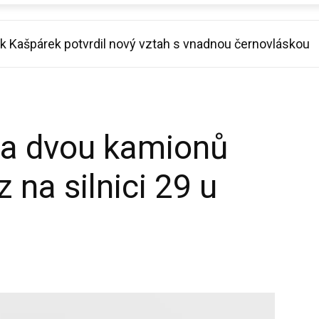
ce imitoval Miloše Zemana. Diváci se řezali smíchy
da dvou kamionů
 na silnici 29 u