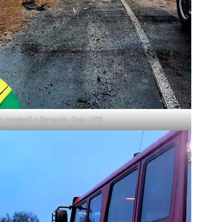
u kamionů u Bernartic. Foto: HZS