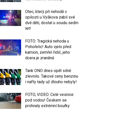
Otec, který při nehodě v
opilosti u Vyškova zabil své
dvě děti, dostal u soudu sedm
let!
FOTO: Tragická nehoda u
Pohořelic! Auto vjelo před
kamion, zemřel řidič, jeho
dcera je zraněná
Tank ONO dnes opět silně
zlevnilo. Takové ceny benzinu
i nafty tady už dlouho nebyly!
FOTO, VIDEO: Celé vesnice
pod vodou! Českem se
prohnaly extrémní bouřky