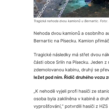
Tragická nehoda dvou kamionů u Bernartic. Foto:
Nehoda dvou kamionů a osobního auta
Bernartic na Písecku. Kamion přimáčk
Tragické následky má střet dvou nákl
části obce Srlín na Písecku. Jeden z
zdemolovanou kabinu, druhý se přev
ležet pod ním. Řidič druhého vozu z
„K nehodě vyjeli profi hasiči ze stan
osoba byla zaklíněna v kabině a druh
vyprošťování,“ potvrdili hasiči z HZS