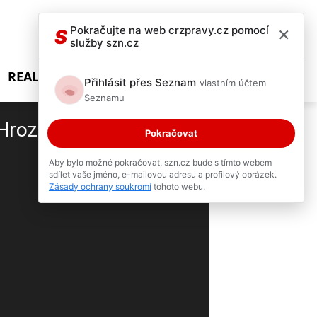
×
Pokračujte na web crzpravy.cz pomocí
S
služby szn.cz
REALITY SHOW
Přihlásit přes Seznam
vlastním účtem
Seznamu
 Hrozí výbuch obrovské
Pokračovat
Aby bylo možné pokračovat, szn.cz bude s tímto webem
sdílet vaše jméno, e-mailovou adresu a profilový obrázek.
2 / 5
Zásady ochrany soukromí
tohoto webu.