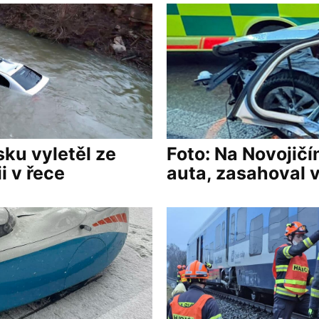
sku vyletěl ze
Foto: Na Novojičí
i v řece
auta, zasahoval v