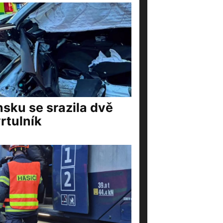
nsku se srazila dvě
rtulník