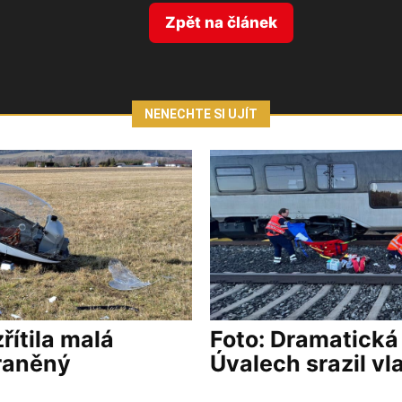
Zpět na článek
NENECHTE SI UJÍT
řítila malá
Foto: Dramatická
zraněný
Úvalech srazil vl