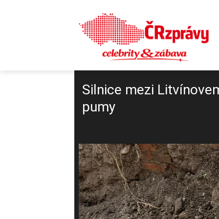
Silnice mezi Litvínov
pumy