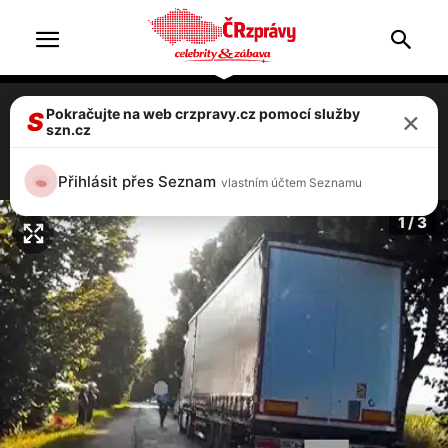
×
Pokračujte na web crzpravy.cz pomocí služby
Řidič kamionu kličkoval po silnici a
S
szn.cz
boural. Nadýchal 2,4 promile!
3 / 3
Přihlásit přes Seznam
vlastním účtem Seznamu
1 / 3