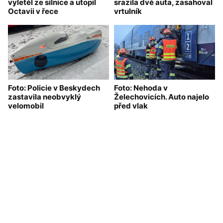
vyletěl ze silnice a utopil
srazila dvě auta, zasahoval
Octavii v řece
vrtulník
Foto: Policie v Beskydech
Foto: Nehoda v
zastavila neobvyklý
Želechovicích. Auto najelo
velomobil
před vlak