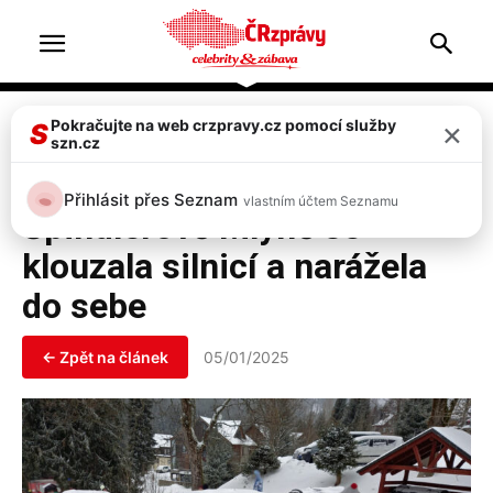
Home
Doprava & nehody
×
Pokračujte na web crzpravy.cz pomocí služby
S
szn.cz
Doprava & nehody
Top 2
FOTO, VIDEO: Auta ve
Přihlásit přes Seznam
vlastním účtem Seznamu
Špindlerově Mlýně se
klouzala silnicí a narážela
do sebe
← Zpět na článek
05/01/2025