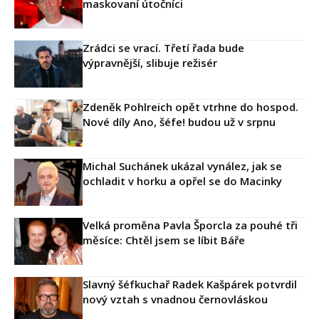
maskovaní útočníci
Zrádci se vrací. Třetí řada bude
výpravnější, slibuje režisér
Zdeněk Pohlreich opět vtrhne do hospod.
Nové díly Ano, šéfe! budou už v srpnu
Michal Suchánek ukázal vynález, jak se
ochladit v horku a opřel se do Macinky
Velká proměna Pavla Šporcla za pouhé tři
měsíce: Chtěl jsem se líbit Báře
Slavný šéfkuchař Radek Kašpárek potvrdil
nový vztah s vnadnou černovláskou