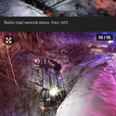
Řidiče trápí namrzlé silnice. Foto: HZS
10 / 15