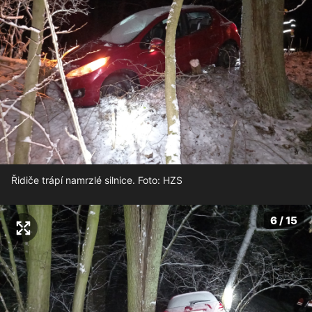
Řidiče trápí namrzlé silnice. Foto: HZS
6 / 15