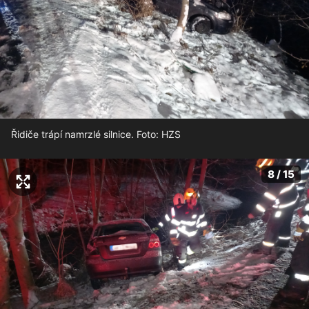
Řidiče trápí namrzlé silnice. Foto: HZS
8 / 15