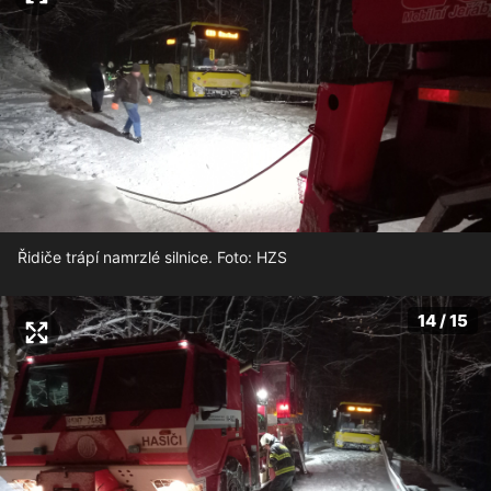
Řidiče trápí namrzlé silnice. Foto: HZS
14 / 15