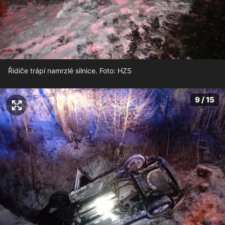
Řidiče trápí namrzlé silnice. Foto: HZS
9 / 15