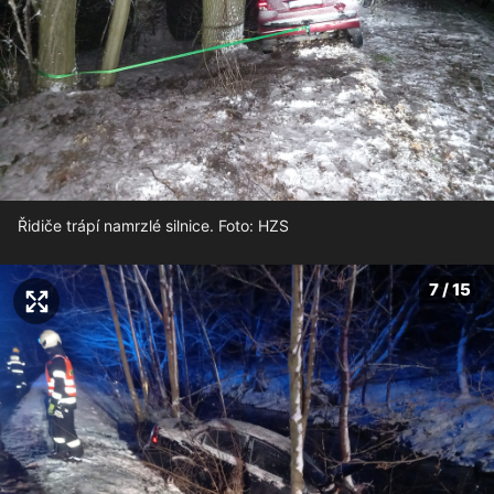
Řidiče trápí namrzlé silnice. Foto: HZS
7 / 15