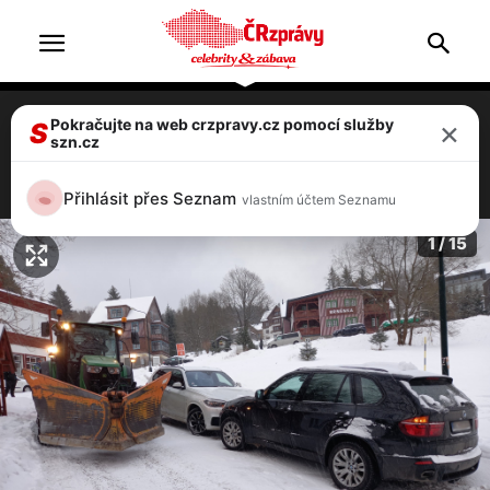
×
Pokračujte na web crzpravy.cz pomocí služby
FOTO, VIDEO: Auta ve Špindlerově Mlýně
S
szn.cz
se klouzala silnicí a narážela do sebe
7 / 15
Přihlásit přes Seznam
vlastním účtem Seznamu
1 / 15