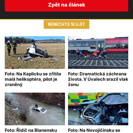
Zpět na článek
NENECHTE SI UJÍT
Foto: Na Kaplicku se zřítila
Foto: Dramatická záchrana
malá helikoptéra, pilot je
života. V Úvalech srazil vlak
zraněný
ženu
Foto: Řidič na Blanensku
Foto: Na Novojičínsku se