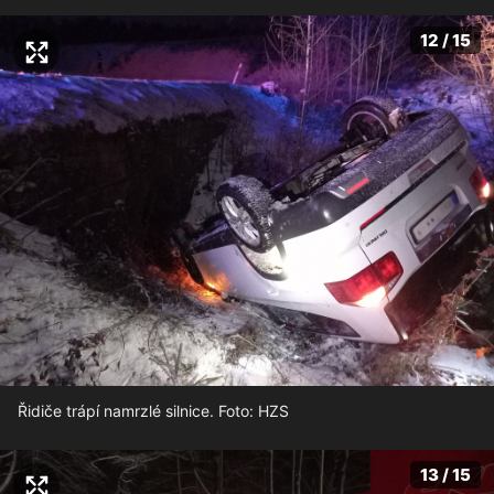
12 / 15
Řidiče trápí namrzlé silnice. Foto: HZS
13 / 15