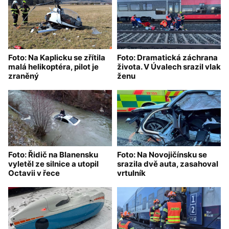
Foto: Na Kaplicku se zřítila
Foto: Dramatická záchrana
malá helikoptéra, pilot je
života. V Úvalech srazil vlak
zraněný
ženu
Foto: Řidič na Blanensku
Foto: Na Novojičínsku se
vyletěl ze silnice a utopil
srazila dvě auta, zasahoval
Octavii v řece
vrtulník