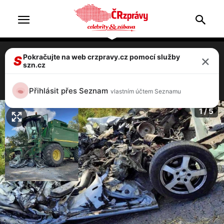
×
Pokračujte na web crzpravy.cz pomocí služby
FOTO: Tragická nehoda kombajnu a auta
S
szn.cz
je varováním pro řidiče, žně vrcholí!
2 / 5
Přihlásit přes Seznam
vlastním účtem Seznamu
1 / 5