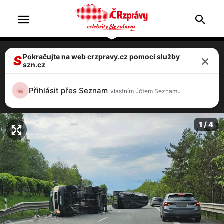
×
Pokračujte na web crzpravy.cz pomocí služby
FOTO: Nehoda u Liberce! Bourala
S
szn.cz
naložená odtahovka, vytvořily se dlouhé
kolony
Přihlásit přes Seznam
vlastním účtem Seznamu
4 / 4
1 / 4