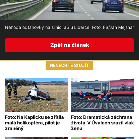
Nehoda odtahovky na silnici 35 u Liberce. Foto: FB/Jan Mejsnar
Zpět na článek
NENECHTE SI UJÍT
Foto: Na Kaplicku se zřítila
Foto: Dramatická záchrana
malá helikoptéra, pilot je
života. V Úvalech srazil vlak
zraněný
ženu