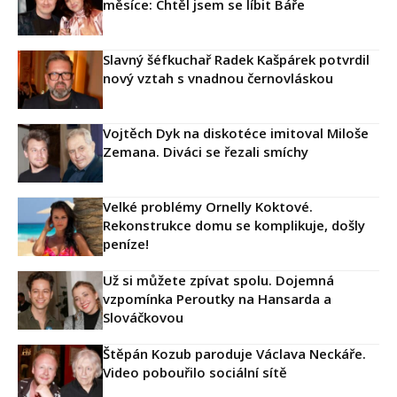
měsíce: Chtěl jsem se líbit Báře
Slavný šéfkuchař Radek Kašpárek potvrdil
nový vztah s vnadnou černovláskou
Vojtěch Dyk na diskotéce imitoval Miloše
Zemana. Diváci se řezali smíchy
Velké problémy Ornelly Koktové.
Rekonstrukce domu se komplikuje, došly
peníze!
Už si můžete zpívat spolu. Dojemná
vzpomínka Peroutky na Hansarda a
Slováčkovou
Štěpán Kozub paroduje Václava Neckáře.
Video pobouřilo sociální sítě