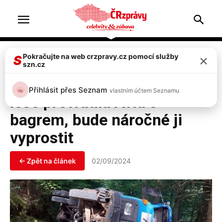
Home
Doprava & nehody
×
Pokračujte na web crzpravy.cz pomocí služby
S
szn.cz
Doprava & nehody
Top 2
FOTO: Na Rychnovsku se v
Přihlásit přes Seznam
vlastním účtem Seznamu
lese převrátila Avia s
bagrem, bude náročné ji
vyprostit
← Zpět na článek
02/09/2024