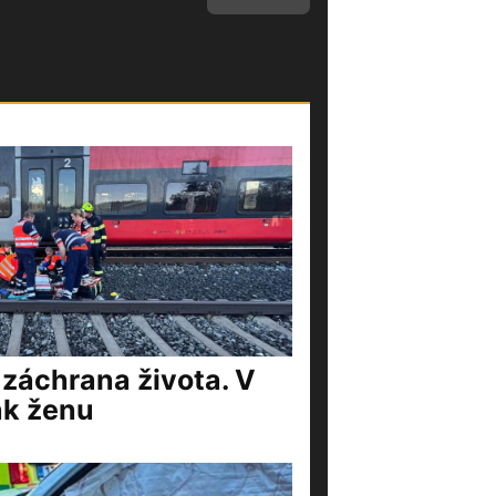
 záchrana života. V
ak ženu