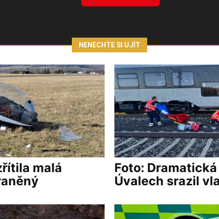
NENECHTE SI UJÍT
řítila malá
Foto: Dramatická
zraněný
Úvalech srazil vl