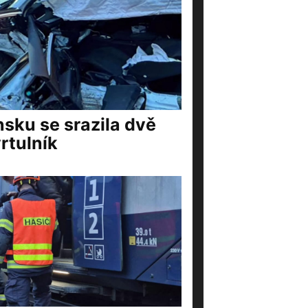
nsku se srazila dvě
rtulník