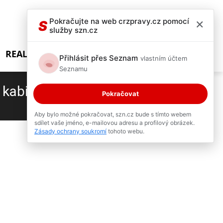
×
Pokračujte na web crzpravy.cz pomocí
S
služby szn.cz
REALITY SHOW
Přihlásit přes Seznam
vlastním účtem
Seznamu
kabiny vystříhat hasiči
Pokračovat
4 / 4
Aby bylo možné pokračovat, szn.cz bude s tímto webem
sdílet vaše jméno, e-mailovou adresu a profilový obrázek.
Zásady ochrany soukromí
tohoto webu.