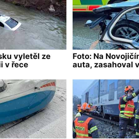
sku vyletěl ze
Foto: Na Novojičí
i v řece
auta, zasahoval v