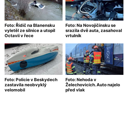
Foto: Řidič na Blanensku
Foto: Na Novojičínsku se
vyletěl ze silnice a utopil
srazila dvě auta, zasahoval
Octavii v řece
vrtulník
Foto: Policie v Beskydech
Foto: Nehoda v
zastavila neobvyklý
Želechovicích. Auto najelo
velomobil
před vlak