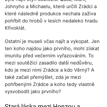
Johnyho a Michaelu, které určili Zrádci a
které následně produkce nechala zaživa
pohřbít do hrobů v lesích nedaleko hradu
Křivoklát.
Ostatní je museli včas najít a vykopat. Jen
ten koho najdou jako prvního, mohl získat
imunitu před večerním vyřazováním. To
mezi soutěžící zasadilo další nedůvěru,
kdo je mezi nimi Zrádce a kdo Věrný? A
také začali přemýšlet, zda je mezi
pohřbenými Zrádce a koho tedy vlastně
vysvobodit jako prvního?
Stará láska mezi Honzou a