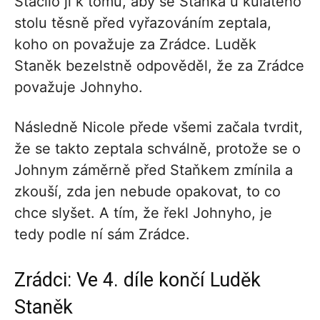
Stačilo jí k tomu, aby se Staňka u kulatého
stolu těsně před vyřazováním zeptala,
koho on považuje za Zrádce. Luděk
Staněk bezelstně odpověděl, že za Zrádce
považuje Johnyho.
Následně Nicole přede všemi začala tvrdit,
že se takto zeptala schválně, protože se o
Johnym záměrně před Staňkem zmínila a
zkouší, zda jen nebude opakovat, to co
chce slyšet. A tím, že řekl Johnyho, je
tedy podle ní sám Zrádce.
Zrádci: Ve 4. díle končí Luděk
Staněk