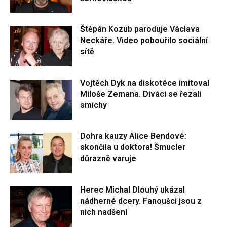
Štěpán Kozub paroduje Václava
Neckáře. Video pobouřilo sociální
sítě
Vojtěch Dyk na diskotéce imitoval
Miloše Zemana. Diváci se řezali
smíchy
Dohra kauzy Alice Bendové:
skončila u doktora! Šmucler
důrazně varuje
Herec Michal Dlouhý ukázal
nádherné dcery. Fanoušci jsou z
nich nadšení