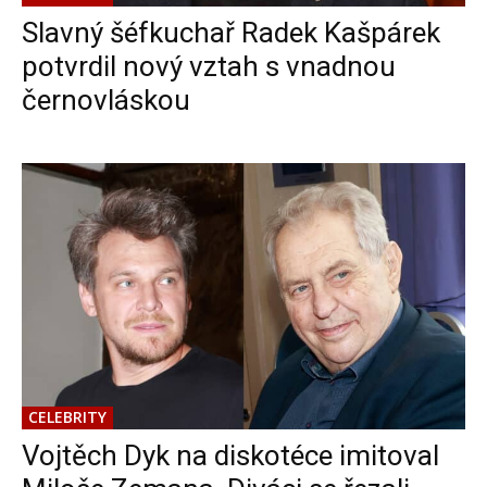
Slavný šéfkuchař Radek Kašpárek
potvrdil nový vztah s vnadnou
černovláskou
CELEBRITY
Vojtěch Dyk na diskotéce imitoval