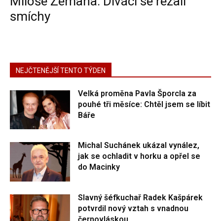
Miloše Zemana. Diváci se řezali
smíchy
NEJČTENĚJŠÍ TENTO TÝDEN
Velká proměna Pavla Šporcla za
pouhé tři měsíce: Chtěl jsem se líbit
Báře
Michal Suchánek ukázal vynález,
jak se ochladit v horku a opřel se
do Macinky
Slavný šéfkuchař Radek Kašpárek
potvrdil nový vztah s vnadnou
černovláskou