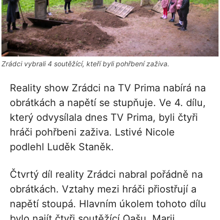
Zrádci vybrali 4 soutěžící, kteří byli pohřbení zaživa.
Reality show Zrádci na TV Prima nabírá na
obrátkách a napětí se stupňuje. Ve 4. dílu,
který odvysílala dnes TV Prima, byli čtyři
hráči pohřbeni zaživa. Lstivé Nicole
podlehl Luděk Staněk.
Čtvrtý díl reality Zrádci nabral pořádně na
obrátkách. Vztahy mezi hráči přiostřují a
napětí stoupá. Hlavním úkolem tohoto dílu
bylo najít čtyři soutěžící Qašu, Marii,