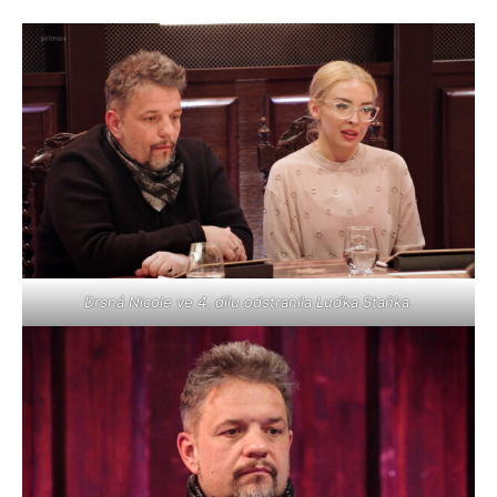
Drsná Nicole ve 4. dílu odstranila Luďka Staňka.