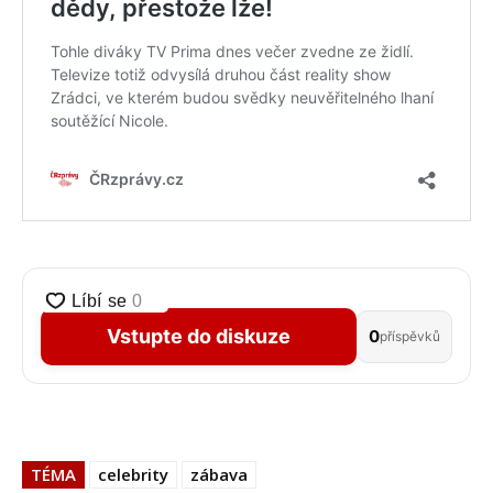
Vstupte do diskuze
0
příspěvků
TÉMA
celebrity
zábava