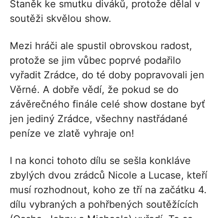
Staněk ke smutku diváků, protože dělal v
soutěži skvělou show.
Mezi hráči ale spustil obrovskou radost,
protože se jim vůbec poprvé podařilo
vyřadit Zrádce, do té doby popravovali jen
Věrné. A dobře vědí, že pokud se do
závěrečného finále celé show dostane byť
jen jediný Zrádce, všechny nastřádané
peníze ve zlatě vyhraje on!
I na konci tohoto dílu se sešla konkláve
zbylých dvou zrádců Nicole a Lucase, kteří
musí rozhodnout, koho ze tří na začátku 4.
dílu vybraných a pohřbených soutěžících