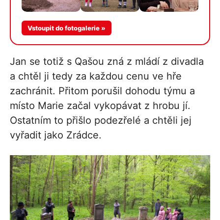
Více v
Vstoupit do fotogalerie »
galerii
Jan se totiž s Qašou zná z mládí z divadla
a chtěl ji tedy za každou cenu ve hře
zachránit. Přitom porušil dohodu týmu a
místo Marie začal vykopávat z hrobu jí.
Ostatním to přišlo podezřelé a chtěli jej
vyřadit jako Zrádce.