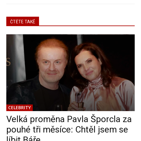
ČTĚTE TAKÉ
CELEBRITY
Velká proměna Pavla Šporcla za
pouhé tři měsíce: Chtěl jsem se
líbit Báře