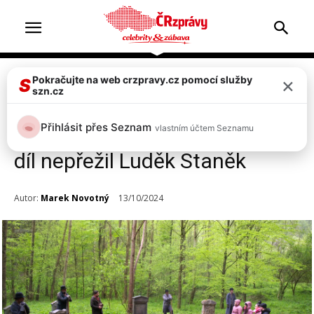
×
Pokračujte na web crzpravy.cz pomocí služby
Celebrity
Top 2
S
szn.cz
Zrádci přitvrzují, soutěžící
Přihlásit přes Seznam
vlastním účtem Seznamu
pohřbili zaživa. Dramatický 4.
díl nepřežil Luděk Staněk
Autor:
Marek Novotný
13/10/2024