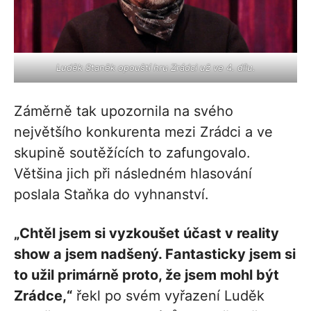
Luděk Staněk opouští hru Zrádci už ve 4. dílu.
Záměrně tak upozornila na svého
největšího konkurenta mezi Zrádci a ve
skupině soutěžících to zafungovalo.
Většina jich při následném hlasování
poslala Staňka do vyhnanství.
„Chtěl jsem si vyzkoušet účast v reality
show a jsem nadšený. Fantasticky jsem si
to užil primárně proto, že jsem mohl být
Zrádce,“
řekl po svém vyřazení Luděk