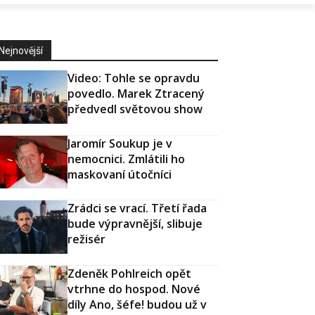
Nejnovější
Video: Tohle se opravdu
povedlo. Marek Ztracený
předvedl světovou show
Jaromír Soukup je v
nemocnici. Zmlátili ho
maskovaní útočníci
Zrádci se vrací. Třetí řada
bude výpravnější, slibuje
režisér
Zdeněk Pohlreich opět
vtrhne do hospod. Nové
díly Ano, šéfe! budou už v