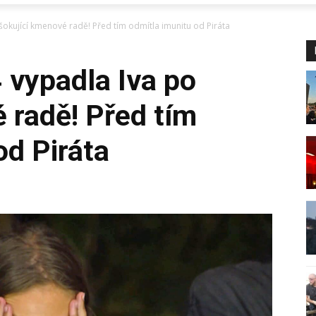
šokující kmenové radě! Před tím odmítla imunitu od Piráta
 vypadla Iva po
 radě! Před tím
od Piráta