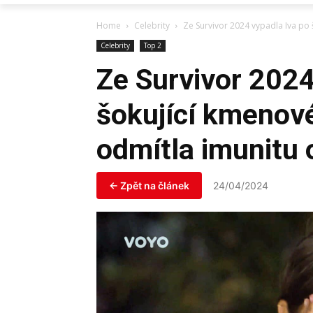
Home
Celebrity
Ze Survivor 2024 vypadla Iva po 
Celebrity
Top 2
Ze Survivor 2024
šokující kmenové
odmítla imunitu 
← Zpět na článek
24/04/2024