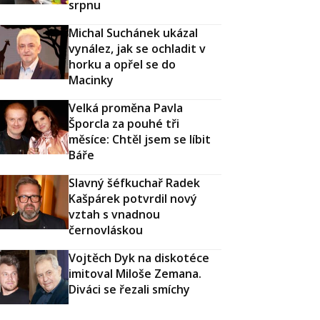
srpnu
Michal Suchánek ukázal
vynález, jak se ochladit v
horku a opřel se do
Macinky
Velká proměna Pavla
Šporcla za pouhé tři
měsíce: Chtěl jsem se líbit
Báře
Slavný šéfkuchař Radek
Kašpárek potvrdil nový
vztah s vnadnou
černovláskou
Vojtěch Dyk na diskotéce
imitoval Miloše Zemana.
Diváci se řezali smíchy