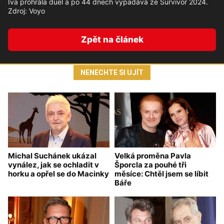
Iva prohrála duel a po 44 dnech vypadává ze Survivor 2024.
Zdroj: Voyo
Zpět na článek
NENECHTE SI UJÍT
Michal Suchánek ukázal
Velká proměna Pavla
vynález, jak se ochladit v
Šporcla za pouhé tři
horku a opřel se do Macinky
měsíce: Chtěl jsem se líbit
Báře