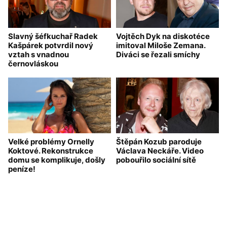
Slavný šéfkuchař Radek
Vojtěch Dyk na diskotéce
Kašpárek potvrdil nový
imitoval Miloše Zemana.
vztah s vnadnou
Diváci se řezali smíchy
černovláskou
Velké problémy Ornelly
Štěpán Kozub paroduje
Koktové. Rekonstrukce
Václava Neckáře. Video
domu se komplikuje, došly
pobouřilo sociální sítě
peníze!