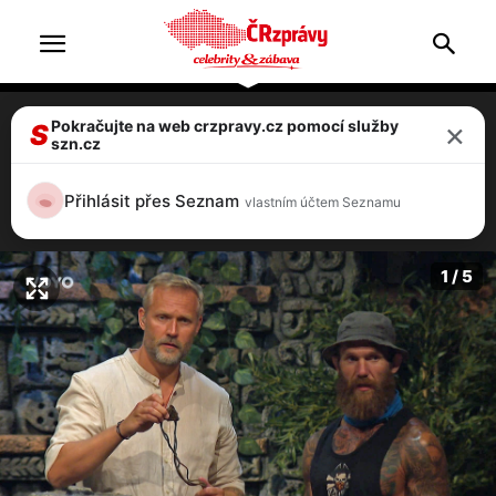
×
Pokračujte na web crzpravy.cz pomocí služby
Ze Survivor 2024 vypadla Iva po šokující
S
szn.cz
kmenové radě! Před tím odmítla imunitu
od Piráta
Přihlásit přes Seznam
vlastním účtem Seznamu
4 / 5
1 / 5