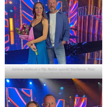
Adriana Mašková a Filip Blažek opouští StarDance. Foto:
Nextfoto/Pavel Gwužď