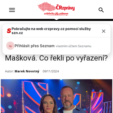
×
Pokračujte na web crzpravy.cz pomocí služby
Celebrity
Televize & zábava
Top 2
S
szn.cz
Ze StarDance 2024 vypadli
Přihlásit přes Seznam
vlastním účtem Seznamu
herec Filip Blažek a Adriana
Mašková. Co řekli po vyřazení?
Autor:
Marek Novotný
09/11/2024