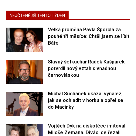
NEJČTENĚJŠÍ TENTO TÝDEN
Velká proměna Pavla Šporcla za
pouhé tři měsíce: Chtěl jsem se líbit
Báře
Slavný šéfkuchař Radek Kašpárek
potvrdil nový vztah s vnadnou
černovláskou
Michal Suchánek ukázal vynález,
jak se ochladit v horku a opřel se
do Macinky
Vojtěch Dyk na diskotéce imitoval
Miloše Zemana. Diváci se řezali