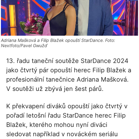
Adriana Mašková a Filip Blažek opouští StarDance. Foto:
Nextfoto/Pavel Gwužď
13. řadu taneční soutěže StarDance 2024
jako čtvrtý pár opouští herec Filip Blažek a
profesionální tanečnice Adriana Mašková.
V soutěži už zbývá jen šest párů.
K překvapení diváků opouští jako čtvrtý v
pořadí letošní řadu StarDance herec Filip
Blažek, kterého mohou nyní diváci
sledovat například v nováckém seriálu