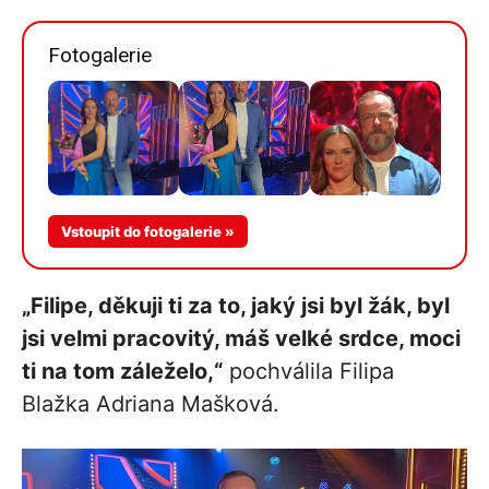
Fotogalerie
Více v
Vstoupit do fotogalerie »
galerii
„Filipe, děkuji ti za to, jaký jsi byl žák, byl
jsi velmi pracovitý, máš velké srdce, moci
ti na tom záleželo,“
pochválila Filipa
Blažka Adriana Mašková.