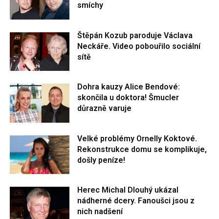
smíchy
Štěpán Kozub paroduje Václava
Neckáře. Video pobouřilo sociální
sítě
Dohra kauzy Alice Bendové:
skončila u doktora! Šmucler
důrazně varuje
Velké problémy Ornelly Koktové.
Rekonstrukce domu se komplikuje,
došly peníze!
Herec Michal Dlouhý ukázal
nádherné dcery. Fanoušci jsou z
nich nadšení