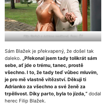
Filip Blažek a Adriana Mašková. Foto: ČT
Sám Blažek je překvapený, že došel tak
daleko.
„Překonal jsem tady tolikrát sám
sebe, ať jde o trému, tanec, prostě
všechno. I to, že tady teď vůbec mluvím,
je pro mě vlastně vítězství. Děkuji ti
Adrianko za všechno a své ženě za
trpělivost. Díky parto, byla to jízda,“
dodal
herec Filip Blažek.