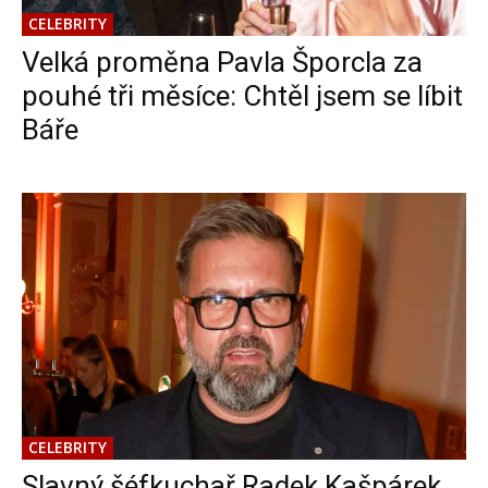
CELEBRITY
Velká proměna Pavla Šporcla za
pouhé tři měsíce: Chtěl jsem se líbit
Báře
CELEBRITY
Slavný šéfkuchař Radek Kašpárek