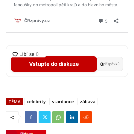
Vstupte do diskuze
0
příspěvků
TÉMA
celebrity
stardance
zábava