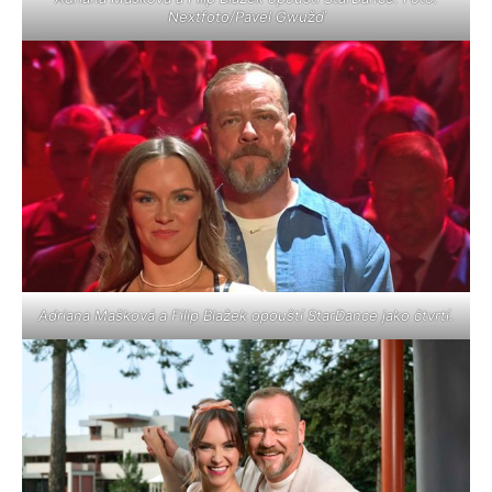
Nextfoto/Pavel Gwužď
Adriana Mašková a Filip Blažek opouští StarDance jako čtvrtí.