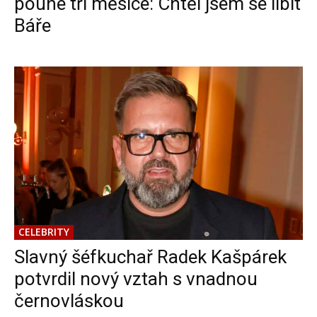
pouhé tři měsíce: Chtěl jsem se líbit
Báře
CELEBRITY
Slavný šéfkuchař Radek Kašpárek
potvrdil nový vztah s vnadnou
černovláskou