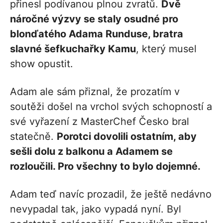
přinesl podívanou plnou zvratů.
Dvě
náročné výzvy se staly osudné pro
blonďatého Adama Runduse, bratra
slavné šefkuchařky Kamu
, který musel
show opustit.
Adam ale sám přiznal, že prozatím v
soutěži došel na vrchol svých schopností a
své vyřazení z MasterChef Česko bral
statečně.
Porotci dovolili ostatním, aby
sešli dolu z balkonu a Adamem se
rozloučili. Pro všechny to bylo dojemné.
Adam teď navíc prozadil, že ještě nedávno
nevypadal tak, jako vypadá nyní. Byl