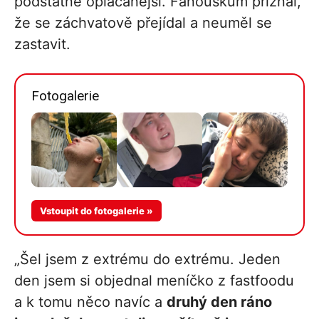
podstatně oplácanější. Fanouškům přiznal,
že se záchvatově přejídal a neuměl se
zastavit.
Fotogalerie
Více v
Vstoupit do fotogalerie »
galerii
„Šel jsem z extrému do extrému. Jeden
den jsem si objednal meníčko z fastfoodu
a k tomu něco navíc a
druhý den ráno