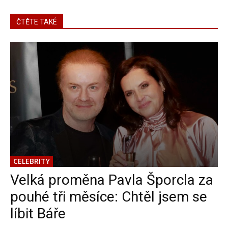
ČTĚTE TAKÉ
CELEBRITY
Velká proměna Pavla Šporcla za
pouhé tři měsíce: Chtěl jsem se
líbit Báře