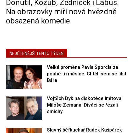
Donutil, Kozub, Zedníček i Lábus.
Na obrazovky míří nová hvězdně
obsazená komedie
NEJČTENĚJŠÍ TENTO TÝDEN
Velká proměna Pavla Šporcla za
pouhé tři měsíce: Chtěl jsem se líbit
Báře
Vojtěch Dyk na diskotéce imitoval
Miloše Zemana. Diváci se řezali
smíchy
Slavný šéfkuchař Radek Kašpárek