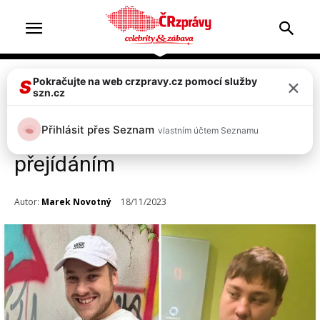
×
Pokračujte na web crzpravy.cz pomocí služby
Celebrity
Top 2
S
szn.cz
Z MasterChefa vypadl Adam,
Přihlásit přes Seznam
vlastním účtem Seznamu
přiznal, že má velký problém s
přejídáním
Autor:
Marek Novotný
18/11/2023