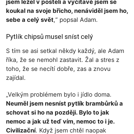
jsem ležel v posteli a vyčítavě jsem se
koukal na svoje břicho, nenáviděl jsem ho,
sebe a celý svět
,“ popsal Adam.
Pytlík chipsů musel sníst celý
S tím se asi setkal někdy každý, ale Adam
říka, že se nemohl zastavit. Žal a stres z
toho, že se necítí dobře, zas a znovu
zajídal.
„Velkým problémem bylo i jídlo doma.
Neuměl jsem nesníst pytlík brambůrků a
schovat si ho na později. Bylo to jak
nemoc a jak už teď vím, nemoc to i je.
Civilizační
. Když jsem chtěl naopak