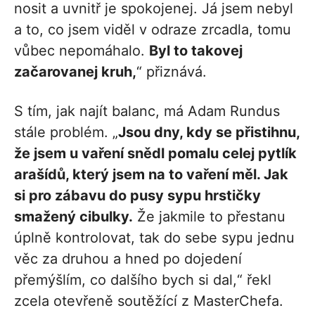
nosit a uvnitř je spokojenej. Já jsem nebyl
a to, co jsem viděl v odraze zrcadla, tomu
vůbec nepomáhalo.
Byl to takovej
začarovanej kruh,
“ přiznává.
S tím, jak najít balanc, má Adam Rundus
stále problém. „
Jsou dny, kdy se přistihnu,
že jsem u vaření snědl pomalu celej pytlík
arašídů, který jsem na to vaření měl. Jak
si pro zábavu do pusy sypu hrstičky
smažený cibulky.
Že jakmile to přestanu
úplně kontrolovat, tak do sebe sypu jednu
věc za druhou a hned po dojedení
přemýšlím, co dalšího bych si dal,“ řekl
zcela otevřeně soutěžící z MasterChefa.