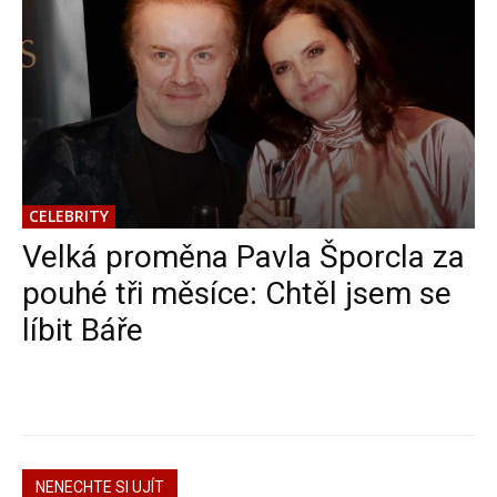
CELEBRITY
Velká proměna Pavla Šporcla za
pouhé tři měsíce: Chtěl jsem se
líbit Báře
NENECHTE SI UJÍT