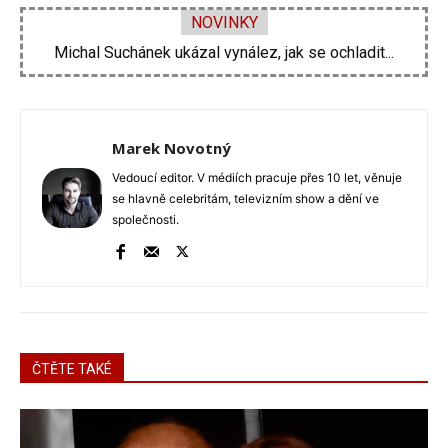
NOVINKY
Velká proměna Pavla Šporcla za pouhé tři...
Marek Novotný
Vedoucí editor. V médiích pracuje přes 10 let, věnuje
se hlavně celebritám, televizním show a dění ve
společnosti.
ČTĚTE TAKÉ