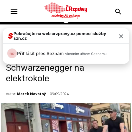
×
Pokračujte na web crzpravy.cz pomocí služby
Celebrity
Top 2
S
szn.cz
VIDEO: Pražské řidiče
Přihlásit přes Seznam
vlastním účtem Seznamu
překvapil „Terminátor“ Arnold
Schwarzenegger na
elektrokole
Autor:
Marek Novotný
09/09/2024