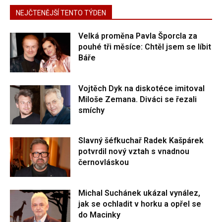
NEJČTENĚJŠÍ TENTO TÝDEN
Velká proměna Pavla Šporcla za
pouhé tři měsíce: Chtěl jsem se líbit
Báře
Vojtěch Dyk na diskotéce imitoval
Miloše Zemana. Diváci se řezali
smíchy
Slavný šéfkuchař Radek Kašpárek
potvrdil nový vztah s vnadnou
černovláskou
Michal Suchánek ukázal vynález,
jak se ochladit v horku a opřel se
do Macinky