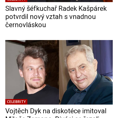
Slavný šéfkuchař Radek Kašpárek
potvrdil nový vztah s vnadnou
černovláskou
CELEBRITY
Vojtěch Dyk na diskotéce imitoval