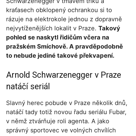
Schwarzenegger v tmavém triku a
kraťasech obklopený ochrankou si to
rázuje na elektrokole jednou z dopravně
nejvytíženějších lokalit v Praze.
Takový
pohled se naskytl řidičům včera na
pražském Smíchově. A pravděpodobně
to nebude jediné takové překvapení.
Arnold Schwarzenegger v Praze
natáčí seriál
Slavný herec pobude v Praze několik dnů,
natáčí tady totiž novou řadu seriálu Fubar,
v němž ztvárňuje roli agenta. A jako
správný sportovec ve volných chvílích