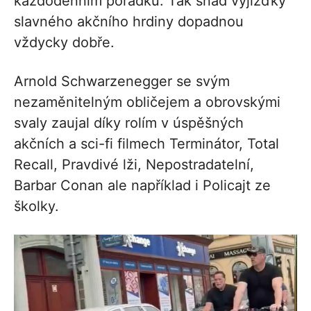
každodenním pořádku. Tak snad vyjížďky
slavného akčního hrdiny dopadnou
vždycky dobře.
Arnold Schwarzenegger se svým
nezaměnitelným obličejem a obrovskými
svaly zaujal díky rolím v úspěšných
akčních a sci-fi filmech Terminátor, Total
Recall, Pravdivé lži, Nepostradatelní,
Barbar Conan ale například i Policajt ze
školky.