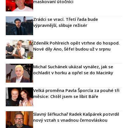
maskovaní útočníci
Zrádci se vrací. Třetí řada bude
výpravnější, slibuje režisér
Zdeněk Pohlreich opět vtrhne do hospod.
Nové díly Ano, šéfe! budou už v srpnu
Michal Suchánek ukázal vynález, jak se
ochladit v horku a opřel se do Macinky
Velká proměna Pavla Šporcla za pouhé tři
měsíce: Chtěl jsem se líbit Báře
Slavný šéfkuchař Radek Kašpárek potvrdil
nový vztah s vnadnou černovláskou