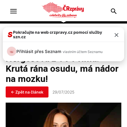
Home
Celebrity
×
Pokračujte na web crzpravy.cz pomocí služby
S
szn.cz
Celebrity
VIDEO: Moderátorka Laďka
Přihlásit přes Seznam
vlastním účtem Seznamu
Něrgešová z TV Prima:
Krutá rána osudu, má nádor
na mozku!
← Zpět na článek
29/07/2025