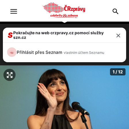
×
Pokračujte na web crzpravy.cz pomocí služby
VIDEO: Hvězdný Michael Douglas ve
S
szn.cz
Varech! Žádný náfuka, ochotně šel za
fanoušky
Přihlásit přes Seznam
vlastním účtem Seznamu
4 / 12
1 / 12