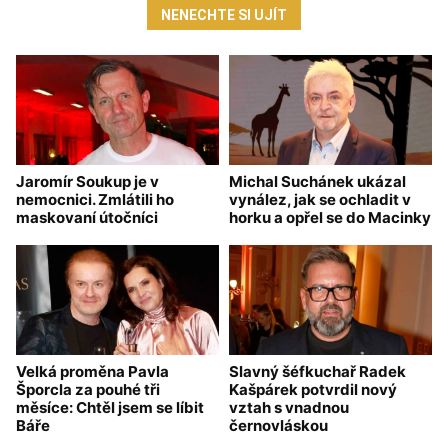
NENECHTE SI UJÍT
Jaromír Soukup je v
Michal Suchánek ukázal
nemocnici. Zmlátili ho
vynález, jak se ochladit v
maskovaní útočníci
horku a opřel se do Macinky
Velká proměna Pavla
Slavný šéfkuchař Radek
Šporcla za pouhé tři
Kašpárek potvrdil nový
měsíce: Chtěl jsem se líbit
vztah s vnadnou
Báře
černovláskou