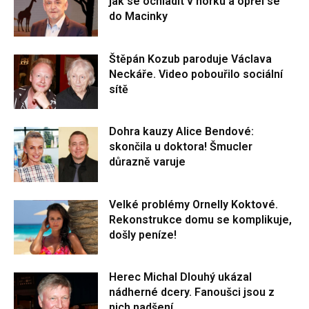
jak se ochladit v horku a opřel se
do Macinky
Štěpán Kozub paroduje Václava
Neckáře. Video pobouřilo sociální
sítě
Dohra kauzy Alice Bendové:
skončila u doktora! Šmucler
důrazně varuje
Velké problémy Ornelly Koktové.
Rekonstrukce domu se komplikuje,
došly peníze!
Herec Michal Dlouhý ukázal
nádherné dcery. Fanoušci jsou z
nich nadšení