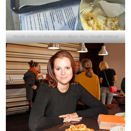
Ornella Koktová ráda peče i s dětmi. Foto: Ornalla Koktová