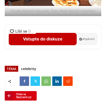
Ornella Koktová ráda peče. Foto: Pavel Gwužď / Nextfoto
Vstupte do diskuze
0
příspěvků
TÉMA
celebrity