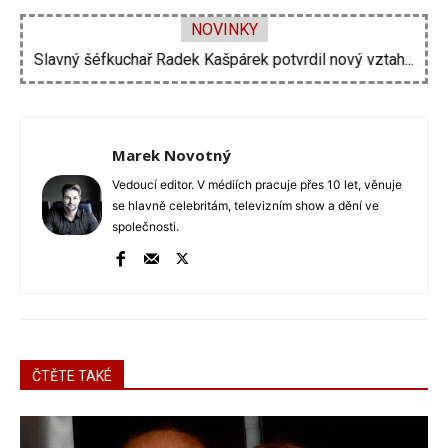
NOVINKY
Vojtěch Dyk na diskotéce imitoval Miloše Zemana....
Marek Novotný
Vedoucí editor. V médiích pracuje přes 10 let, věnuje
se hlavně celebritám, televizním show a dění ve
společnosti.
ČTĚTE TAKÉ