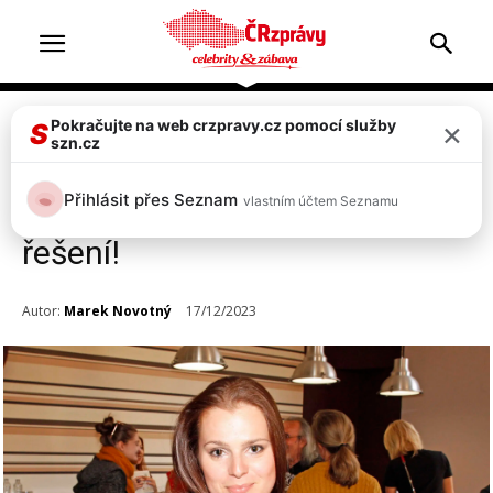
×
Pokračujte na web crzpravy.cz pomocí služby
Celebrity
Top 2
S
szn.cz
Těsto se lepí při pečení
Přihlásit přes Seznam
vlastním účtem Seznamu
cukroví? Ornella Koktová má
řešení!
Autor:
Marek Novotný
17/12/2023