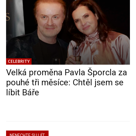
CELEBRITY
Velká proměna Pavla Šporcla za
pouhé tři měsíce: Chtěl jsem se
líbit Báře
NENECHTE SI UJÍT