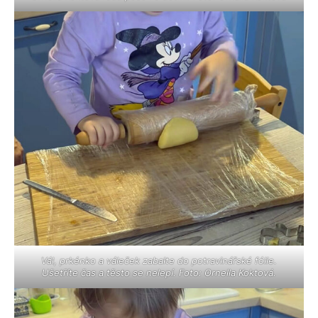
Vál, prkénko a váleček zabalte do potravinářské fólie.
Ušetříte čas a těsto se nelepí. Foto: Ornella Koktová.