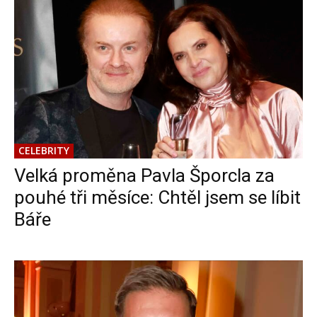
CELEBRITY
Velká proměna Pavla Šporcla za
pouhé tři měsíce: Chtěl jsem se líbit
Báře