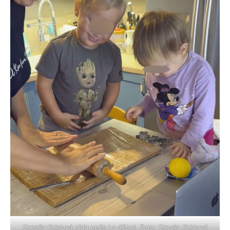
Ornella Koktová ráda peče i s dětmi. Foto: Ornalla Koktová