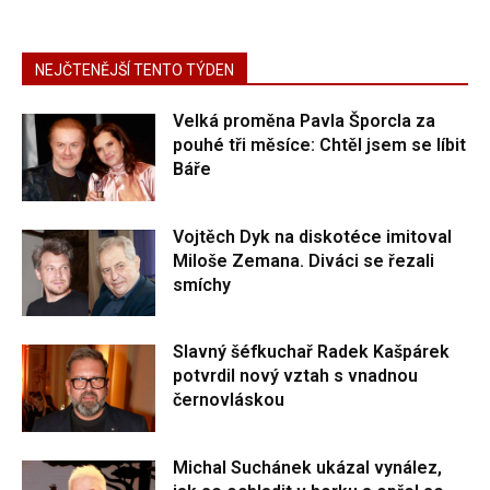
NEJČTENĚJŠÍ TENTO TÝDEN
Velká proměna Pavla Šporcla za
pouhé tři měsíce: Chtěl jsem se líbit
Báře
Vojtěch Dyk na diskotéce imitoval
Miloše Zemana. Diváci se řezali
smíchy
Slavný šéfkuchař Radek Kašpárek
potvrdil nový vztah s vnadnou
černovláskou
Michal Suchánek ukázal vynález,