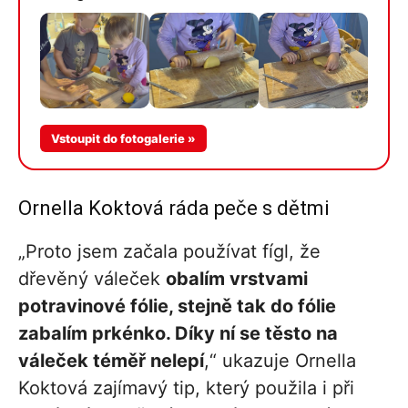
Více v
Vstoupit do fotogalerie »
galerii
Ornella Koktová ráda peče s dětmi
„Proto jsem začala používat fígl, že
dřevěný váleček
obalím vrstvami
potravinové fólie, stejně tak do fólie
zabalím prkénko. Díky ní se těsto na
váleček téměř nelepí
,“ ukazuje Ornella
Koktová zajímavý tip, který použila i při