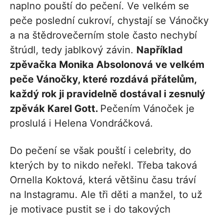
naplno pouští do pečení. Ve velkém se
peče poslední cukroví, chystají se Vánočky
a na štědrovečerním stole často nechybí
štrúdl, tedy jablkový závin.
Například
zpěvačka Monika Absolonová ve velkém
peče Vánočky, které rozdává přátelům,
každý rok ji pravidelně dostával i zesnulý
zpěvák Karel Gott.
Pečením Vánoček je
proslulá i Helena Vondráčková.
Do pečení se však pouští i celebrity, do
kterých by to nikdo neřekl. Třeba taková
Ornella Koktová, která většinu času tráví
na Instagramu. Ale tři děti a manžel, to už
je motivace pustit se i do takových